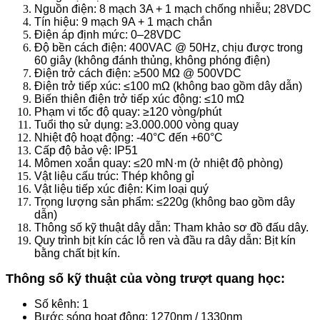
Nguồn điện: 8 mạch 3A + 1 mạch chống nhiễu; 28VDC
Tín hiệu: 9 mạch 9A + 1 mạch chắn
Điện áp định mức: 0–28VDC
Độ bền cách điện: 400VAC @ 50Hz, chịu được trong
60 giây (không đánh thủng, không phóng điện)
Điện trở cách điện: ≥500 MΩ @ 500VDC
Điện trở tiếp xúc: ≤100 mΩ (không bao gồm dây dẫn)
Biến thiên điện trở tiếp xúc động: ≤10 mΩ
Phạm vi tốc độ quay: ≥120 vòng/phút
Tuổi thọ sử dụng: ≥3.000.000 vòng quay
Nhiệt độ hoạt động: -40°C đến +60°C
Cấp độ bảo vệ: IP51
Mômen xoắn quay: ≤20 mN·m (ở nhiệt độ phòng)
Vật liệu cấu trúc: Thép không gỉ
Vật liệu tiếp xúc điện: Kim loại quý
Trọng lượng sản phẩm: ≤220g (không bao gồm dây
dẫn)
Thông số kỹ thuật dây dẫn: Tham khảo sơ đồ đấu dây.
Quy trình bịt kín các lỗ ren và đầu ra dây dẫn: Bịt kín
bằng chất bịt kín.
Thông số kỹ thuật của vòng trượt quang học:
Số kênh: 1
Bước sóng hoạt động: 1270nm / 1330nm