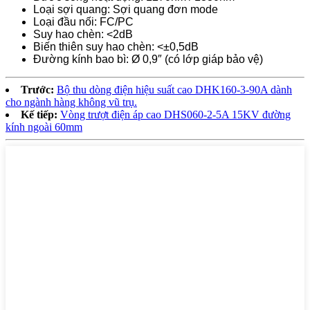
Loại sợi quang: Sợi quang đơn mode
Loại đầu nối: FC/PC
Suy hao chèn: <2dB
Biến thiên suy hao chèn: <±0,5dB
Đường kính bao bì: Ø 0,9″ (có lớp giáp bảo vệ)
Trước:
Bộ thu dòng điện hiệu suất cao DHK160-3-90A dành
cho ngành hàng không vũ trụ.
Kế tiếp:
Vòng trượt điện áp cao DHS060-2-5A 15KV đường
kính ngoài 60mm