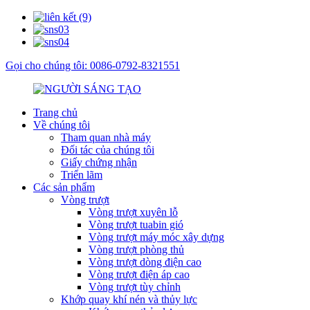
Gọi cho chúng tôi: 0086-0792-8321551
Trang chủ
Về chúng tôi
Tham quan nhà máy
Đối tác của chúng tôi
Giấy chứng nhận
Triển lãm
Các sản phẩm
Vòng trượt
Vòng trượt xuyên lỗ
Vòng trượt tuabin gió
Vòng trượt máy móc xây dựng
Vòng trượt phòng thủ
Vòng trượt dòng điện cao
Vòng trượt điện áp cao
Vòng trượt tùy chỉnh
Khớp quay khí nén và thủy lực