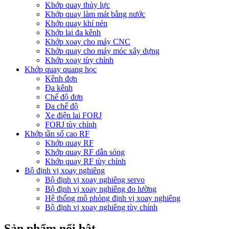
Khớp quay thủy lực
Khớp quay làm mát bằng nước
Khớp quay khí nén
Khớp lai đa kênh
Khớp xoay cho máy CNC
Khớp quay cho máy móc xây dựng
Khớp xoay tùy chỉnh
Khớp quay quang học
Kênh đơn
Đa kênh
Chế độ đơn
Đa chế độ
Xe điện lai FORJ
FORJ tùy chỉnh
Khớp tần số cao RF
Khớp quay RF
Khớp quay RF dẫn sóng
Khớp quay RF tùy chỉnh
Bộ định vị xoay nghiêng
Bộ định vị xoay nghiêng servo
Bộ định vị xoay nghiêng đo lường
Hệ thống mô phỏng định vị xoay nghiêng
Bộ định vị xoay nghiêng tùy chỉnh
Sản phẩm nổi bật