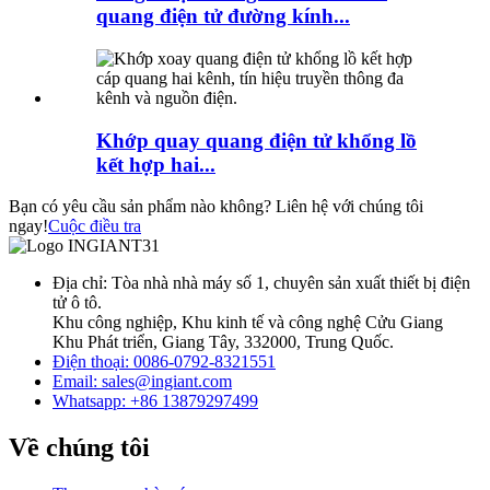
quang điện tử đường kính...
Khớp quay quang điện tử khổng lồ
kết hợp hai...
Bạn có yêu cầu sản phẩm nào không? Liên hệ với chúng tôi
ngay!
Cuộc điều tra
Địa chỉ: Tòa nhà nhà máy số 1, chuyên sản xuất thiết bị điện
tử ô tô.
Khu công nghiệp, Khu kinh tế và công nghệ Cửu Giang
Khu Phát triển, Giang Tây, 332000, Trung Quốc.
Điện thoại: 0086-0792-8321551
Email:
sales@ingiant.com
Whatsapp: +86 13879297499
Về chúng tôi