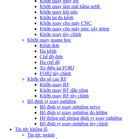
Khớp quay thủy lực
Khớp quay làm mát bằng nước
Khớp quay khí nén
Khớp lai đa kênh
Khớp xoay cho máy CNC
Khớp quay cho máy móc xây dựng
Khớp xoay tùy chỉnh
Khớp quay quang học
Kênh đơn
Đa kênh
Chế độ đơn
Đa chế độ
Xe điện lai FORJ
FORJ tùy chỉnh
Khớp tần số cao RF
Khớp quay RF
Khớp quay RF dẫn sóng
Khớp quay RF tùy chỉnh
Bộ định vị xoay nghiêng
Bộ định vị xoay nghiêng servo
Bộ định vị xoay nghiêng đo lường
Hệ thống mô phỏng định vị xoay nghiêng
Bộ định vị xoay nghiêng tùy chỉnh
Tin tức khổng lồ
Tin tức ngành