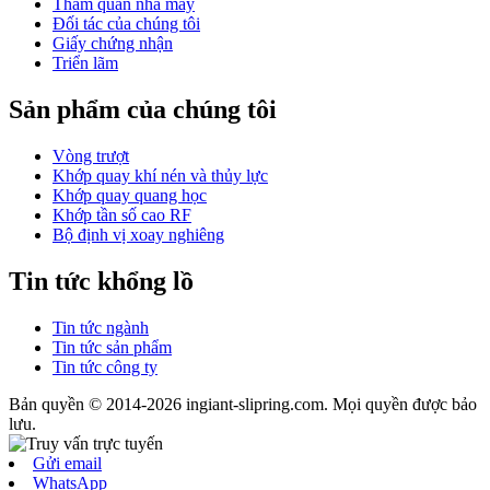
Tham quan nhà máy
Đối tác của chúng tôi
Giấy chứng nhận
Triển lãm
Sản phẩm của chúng tôi
Vòng trượt
Khớp quay khí nén và thủy lực
Khớp quay quang học
Khớp tần số cao RF
Bộ định vị xoay nghiêng
Tin tức khổng lồ
Tin tức ngành
Tin tức sản phẩm
Tin tức công ty
Bản quyền © 2014-2026 ingiant-slipring.com. Mọi quyền được bảo
lưu.
Gửi email
WhatsApp