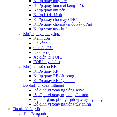
Khớp quay thủy lực
Khớp quay làm mát bằng nước
Khớp quay khí nén
Khớp lai đa kênh
Khớp xoay cho máy CNC
Khớp quay cho máy móc xây dựng
Khớp xoay tùy chỉnh
Khớp quay quang học
Kênh đơn
Đa kênh
Chế độ đơn
Đa chế độ
Xe điện lai FORJ
FORJ tùy chỉnh
Khớp tần số cao RF
Khớp quay RF
Khớp quay RF dẫn sóng
Khớp quay RF tùy chỉnh
Bộ định vị xoay nghiêng
Bộ định vị xoay nghiêng servo
Bộ định vị xoay nghiêng đo lường
Hệ thống mô phỏng định vị xoay nghiêng
Bộ định vị xoay nghiêng tùy chỉnh
Tin tức khổng lồ
Tin tức ngành