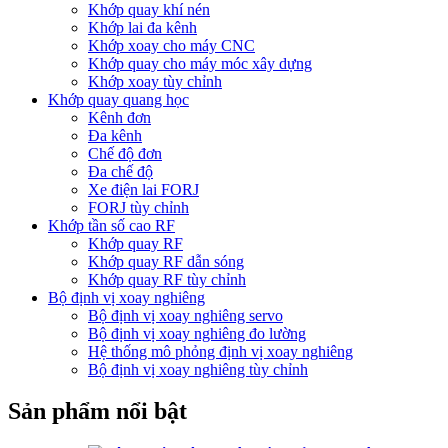
Khớp quay khí nén
Khớp lai đa kênh
Khớp xoay cho máy CNC
Khớp quay cho máy móc xây dựng
Khớp xoay tùy chỉnh
Khớp quay quang học
Kênh đơn
Đa kênh
Chế độ đơn
Đa chế độ
Xe điện lai FORJ
FORJ tùy chỉnh
Khớp tần số cao RF
Khớp quay RF
Khớp quay RF dẫn sóng
Khớp quay RF tùy chỉnh
Bộ định vị xoay nghiêng
Bộ định vị xoay nghiêng servo
Bộ định vị xoay nghiêng đo lường
Hệ thống mô phỏng định vị xoay nghiêng
Bộ định vị xoay nghiêng tùy chỉnh
Sản phẩm nổi bật