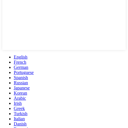
English
French
German
Portuguese
Spanish
Russian
Japanese
Korean
Arabic
Irish
Greek
Turkish
Italian
Danish