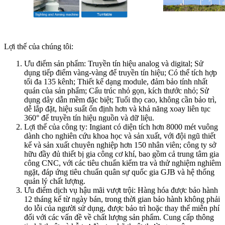
Lợi thế của chúng tôi:
Ưu điểm sản phẩm: Truyền tín hiệu analog và digital; Sử
dụng tiếp điểm vàng-vàng để truyền tín hiệu; Có thể tích hợp
tối đa 135 kênh; Thiết kế dạng module, đảm bảo tính nhất
quán của sản phẩm; Cấu trúc nhỏ gọn, kích thước nhỏ; Sử
dụng dây dẫn mềm đặc biệt; Tuổi thọ cao, không cần bảo trì,
dễ lắp đặt, hiệu suất ổn định hơn và khả năng xoay liên tục
360° để truyền tín hiệu nguồn và dữ liệu.
Lợi thế của công ty: Ingiant có diện tích hơn 8000 mét vuông
dành cho nghiên cứu khoa học và sản xuất, với đội ngũ thiết
kế và sản xuất chuyên nghiệp hơn 150 nhân viên; công ty sở
hữu đầy đủ thiết bị gia công cơ khí, bao gồm cả trung tâm gia
công CNC, với các tiêu chuẩn kiểm tra và thử nghiệm nghiêm
ngặt, đáp ứng tiêu chuẩn quân sự quốc gia GJB và hệ thống
quản lý chất lượng.
Ưu điểm dịch vụ hậu mãi vượt trội: Hàng hóa được bảo hành
12 tháng kể từ ngày bán, trong thời gian bảo hành không phải
do lỗi của người sử dụng, được bảo trì hoặc thay thế miễn phí
đối với các vấn đề về chất lượng sản phẩm. Cung cấp thông