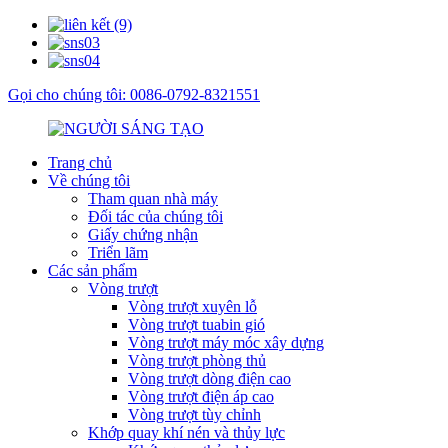
Gọi cho chúng tôi: 0086-0792-8321551
Trang chủ
Về chúng tôi
Tham quan nhà máy
Đối tác của chúng tôi
Giấy chứng nhận
Triển lãm
Các sản phẩm
Vòng trượt
Vòng trượt xuyên lỗ
Vòng trượt tuabin gió
Vòng trượt máy móc xây dựng
Vòng trượt phòng thủ
Vòng trượt dòng điện cao
Vòng trượt điện áp cao
Vòng trượt tùy chỉnh
Khớp quay khí nén và thủy lực