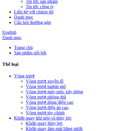
Tin tức sản phẩm
Tin tức công ty
Liên hệ với chúng tôi
Danh mục
Câu hỏi thường gặp
English
Danh mục
Trang chủ
Sản phẩm nổi bật
Thể loại
Vòng trượt
Vòng trượt xuyên lỗ
Vòng trượt tuabin gió
Vòng trượt máy móc xây dựng
Vòng trượt phòng thủ
Vòng trượt dòng điện cao
Vòng trượt điện áp cao
Vòng trượt tùy chỉnh
Khớp quay khí nén và thủy lực
Khớp quay thủy lực
Khớp quay làm mát bằng nước