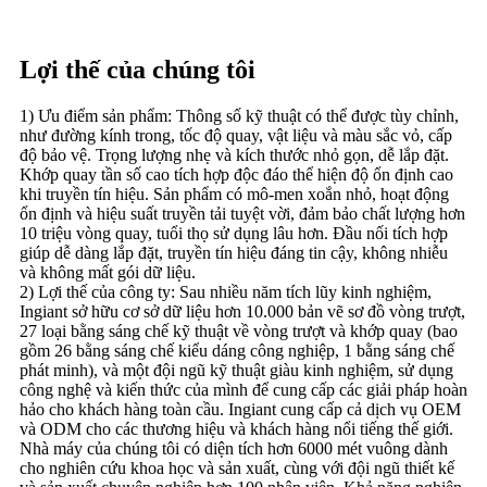
Lợi thế của chúng tôi
1) Ưu điểm sản phẩm: Thông số kỹ thuật có thể được tùy chỉnh,
như đường kính trong, tốc độ quay, vật liệu và màu sắc vỏ, cấp
độ bảo vệ. Trọng lượng nhẹ và kích thước nhỏ gọn, dễ lắp đặt.
Khớp quay tần số cao tích hợp độc đáo thể hiện độ ổn định cao
khi truyền tín hiệu. Sản phẩm có mô-men xoắn nhỏ, hoạt động
ổn định và hiệu suất truyền tải tuyệt vời, đảm bảo chất lượng hơn
10 triệu vòng quay, tuổi thọ sử dụng lâu hơn. Đầu nối tích hợp
giúp dễ dàng lắp đặt, truyền tín hiệu đáng tin cậy, không nhiễu
và không mất gói dữ liệu.
2) Lợi thế của công ty: Sau nhiều năm tích lũy kinh nghiệm,
Ingiant sở hữu cơ sở dữ liệu hơn 10.000 bản vẽ sơ đồ vòng trượt,
27 loại bằng sáng chế kỹ thuật về vòng trượt và khớp quay (bao
gồm 26 bằng sáng chế kiểu dáng công nghiệp, 1 bằng sáng chế
phát minh), và một đội ngũ kỹ thuật giàu kinh nghiệm, sử dụng
công nghệ và kiến ​​thức của mình để cung cấp các giải pháp hoàn
hảo cho khách hàng toàn cầu. Ingiant cung cấp cả dịch vụ OEM
và ODM cho các thương hiệu và khách hàng nổi tiếng thế giới.
Nhà máy của chúng tôi có diện tích hơn 6000 mét vuông dành
cho nghiên cứu khoa học và sản xuất, cùng với đội ngũ thiết kế