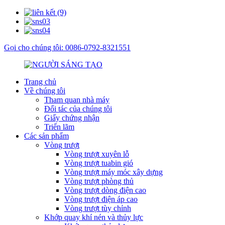
Gọi cho chúng tôi: 0086-0792-8321551
Trang chủ
Về chúng tôi
Tham quan nhà máy
Đối tác của chúng tôi
Giấy chứng nhận
Triển lãm
Các sản phẩm
Vòng trượt
Vòng trượt xuyên lỗ
Vòng trượt tuabin gió
Vòng trượt máy móc xây dựng
Vòng trượt phòng thủ
Vòng trượt dòng điện cao
Vòng trượt điện áp cao
Vòng trượt tùy chỉnh
Khớp quay khí nén và thủy lực