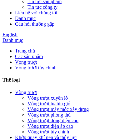
Tin tức sản phẩm
Tin tức công ty
Liên hệ với chúng tôi
Danh mục
Câu hỏi thường gặp
English
Danh mục
Trang chủ
Các sản phẩm
Vòng trượt
Vòng trượt tùy chỉnh
Thể loại
Vòng trượt
Vòng trượt xuyên lỗ
Vòng trượt tuabin gió
Vòng trượt máy móc xây dựng
Vòng trượt phòng thủ
Vòng trượt dòng điện cao
Vòng trượt điện áp cao
Vòng trượt tùy chỉnh
Khớp quay khí nén và thủy lực