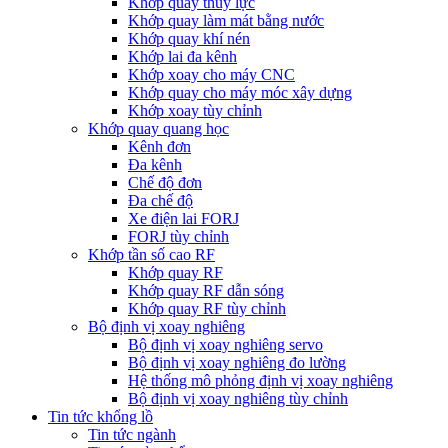
Khớp quay thủy lực
Khớp quay làm mát bằng nước
Khớp quay khí nén
Khớp lai đa kênh
Khớp xoay cho máy CNC
Khớp quay cho máy móc xây dựng
Khớp xoay tùy chỉnh
Khớp quay quang học
Kênh đơn
Đa kênh
Chế độ đơn
Đa chế độ
Xe điện lai FORJ
FORJ tùy chỉnh
Khớp tần số cao RF
Khớp quay RF
Khớp quay RF dẫn sóng
Khớp quay RF tùy chỉnh
Bộ định vị xoay nghiêng
Bộ định vị xoay nghiêng servo
Bộ định vị xoay nghiêng đo lường
Hệ thống mô phỏng định vị xoay nghiêng
Bộ định vị xoay nghiêng tùy chỉnh
Tin tức khổng lồ
Tin tức ngành