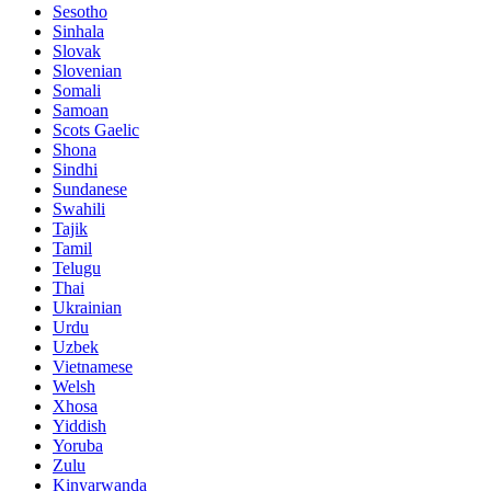
Sesotho
Sinhala
Slovak
Slovenian
Somali
Samoan
Scots Gaelic
Shona
Sindhi
Sundanese
Swahili
Tajik
Tamil
Telugu
Thai
Ukrainian
Urdu
Uzbek
Vietnamese
Welsh
Xhosa
Yiddish
Yoruba
Zulu
Kinyarwanda