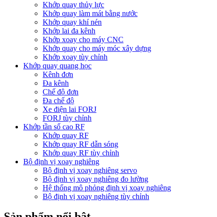
Khớp quay thủy lực
Khớp quay làm mát bằng nước
Khớp quay khí nén
Khớp lai đa kênh
Khớp xoay cho máy CNC
Khớp quay cho máy móc xây dựng
Khớp xoay tùy chỉnh
Khớp quay quang học
Kênh đơn
Đa kênh
Chế độ đơn
Đa chế độ
Xe điện lai FORJ
FORJ tùy chỉnh
Khớp tần số cao RF
Khớp quay RF
Khớp quay RF dẫn sóng
Khớp quay RF tùy chỉnh
Bộ định vị xoay nghiêng
Bộ định vị xoay nghiêng servo
Bộ định vị xoay nghiêng đo lường
Hệ thống mô phỏng định vị xoay nghiêng
Bộ định vị xoay nghiêng tùy chỉnh
Sản phẩm nổi bật