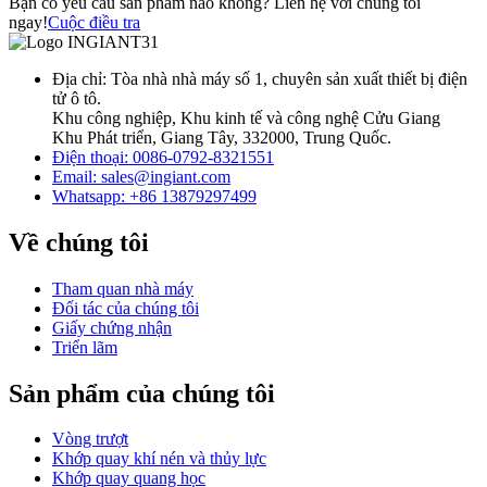
Bạn có yêu cầu sản phẩm nào không? Liên hệ với chúng tôi
ngay!
Cuộc điều tra
Địa chỉ: Tòa nhà nhà máy số 1, chuyên sản xuất thiết bị điện
tử ô tô.
Khu công nghiệp, Khu kinh tế và công nghệ Cửu Giang
Khu Phát triển, Giang Tây, 332000, Trung Quốc.
Điện thoại: 0086-0792-8321551
Email:
sales@ingiant.com
Whatsapp: +86 13879297499
Về chúng tôi
Tham quan nhà máy
Đối tác của chúng tôi
Giấy chứng nhận
Triển lãm
Sản phẩm của chúng tôi
Vòng trượt
Khớp quay khí nén và thủy lực
Khớp quay quang học