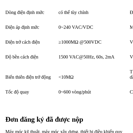
Dòng điện định mức
có thể tùy chỉnh
Đ
Điện áp định mức
0~240 VAC/VDC
M
Điện trở cách điện
≥1000MΩ @500VDC
V
Độ bền cách điện
1500 VAC@50Hz, 60s, 2mA
V
T
Biến thiên điện trở động
<10MΩ
d
Tốc độ quay
0~600 vòng/phút
C
Đơn đăng ký đã được nộp
Máy móc kỹ thuật, máy móc xây dựng, thiết bị điều khiển quy