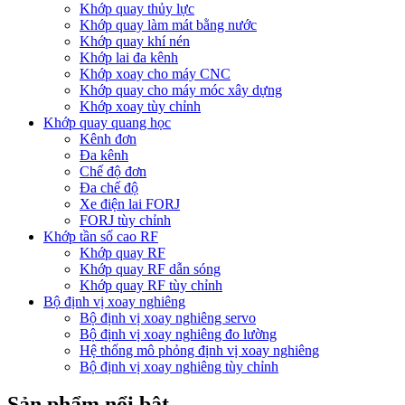
Khớp quay thủy lực
Khớp quay làm mát bằng nước
Khớp quay khí nén
Khớp lai đa kênh
Khớp xoay cho máy CNC
Khớp quay cho máy móc xây dựng
Khớp xoay tùy chỉnh
Khớp quay quang học
Kênh đơn
Đa kênh
Chế độ đơn
Đa chế độ
Xe điện lai FORJ
FORJ tùy chỉnh
Khớp tần số cao RF
Khớp quay RF
Khớp quay RF dẫn sóng
Khớp quay RF tùy chỉnh
Bộ định vị xoay nghiêng
Bộ định vị xoay nghiêng servo
Bộ định vị xoay nghiêng đo lường
Hệ thống mô phỏng định vị xoay nghiêng
Bộ định vị xoay nghiêng tùy chỉnh
Sản phẩm nổi bật