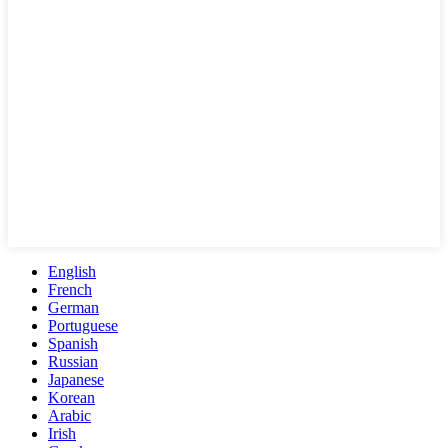
English
French
German
Portuguese
Spanish
Russian
Japanese
Korean
Arabic
Irish