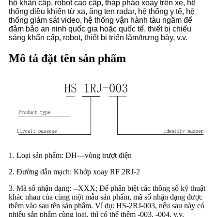
hộ khẩn cấp, robot cao cấp, tháp pháo xoay trên xe, hệ
thống điều khiển từ xa, ăng ten radar, hệ thống y tế, hệ
thống giám sát video, hệ thống vận hành tàu ngầm để
đảm bảo an ninh quốc gia hoặc quốc tế, thiết bị chiếu
sáng khẩn cấp, robot, thiết bị triển lãm/trưng bày, v.v.
Mô tả đặt tên sản phẩm
1. Loại sản phẩm: DH—vòng trượt điện
2. Đường dẫn mạch: Khớp xoay RF 2RJ-2
3. Mã số nhận dạng: --XXX; Để phân biệt các thông số kỹ thuật
khác nhau của cùng một mẫu sản phẩm, mã số nhận dạng được
thêm vào sau tên sản phẩm. Ví dụ: HS-2RJ-003, nếu sau này có
nhiều sản phẩm cùng loại, thì có thể thêm -003, -004, v.v.