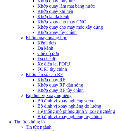
Khớp quay thủy lực
Khớp quay làm mát bằng nước
Khớp quay khí nén
Khớp lai đa kênh
Khớp xoay cho máy CNC
Khớp quay cho máy móc xây dựng
Khớp xoay tùy chỉnh
Khớp quay quang học
Kênh đơn
Đa kênh
Chế độ đơn
Đa chế độ
Xe điện lai FORJ
FORJ tùy chỉnh
Khớp tần số cao RF
Khớp quay RF
Khớp quay RF dẫn sóng
Khớp quay RF tùy chỉnh
Bộ định vị xoay nghiêng
Bộ định vị xoay nghiêng servo
Bộ định vị xoay nghiêng đo lường
Hệ thống mô phỏng định vị xoay nghiêng
Bộ định vị xoay nghiêng tùy chỉnh
Tin tức khổng lồ
Tin tức ngành