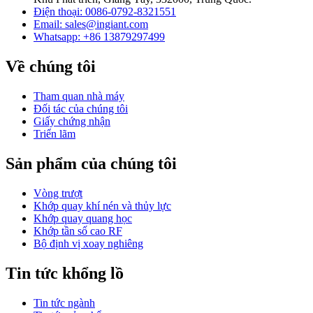
Điện thoại: 0086-0792-8321551
Email:
sales@ingiant.com
Whatsapp: +86 13879297499
Về chúng tôi
Tham quan nhà máy
Đối tác của chúng tôi
Giấy chứng nhận
Triển lãm
Sản phẩm của chúng tôi
Vòng trượt
Khớp quay khí nén và thủy lực
Khớp quay quang học
Khớp tần số cao RF
Bộ định vị xoay nghiêng
Tin tức khổng lồ
Tin tức ngành