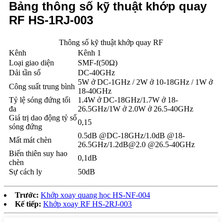
Bảng thông số kỹ thuật khớp quay
RF HS-1RJ-003
Thông số kỹ thuật khớp quay RF
Kênh
Kênh 1
Loại giao diện
SMF-f(50Ω)
Dải tần số
DC-40GHz
5W ở DC-1GHz / 2W ở 10-18GHz / 1W ở
Công suất trung bình
18-40GHz
Tỷ lệ sóng đứng tối
1.4W ở DC-18GHz/1.7W ở 18-
đa
26.5GHz/1W ở 2.0W ở 26.5-40GHz
Giá trị dao động tỷ số
0,15
sóng đứng
0.5dB @DC-18GHz/1.0dB @18-
Mất mát chèn
26.5GHz/
1.2dB@2.0
@26.5-40GHz
Biến thiên suy hao
0,1dB
chèn
Sự cách ly
50dB
Trước:
Khớp xoay quang học HS-NF-004
Kế tiếp:
Khớp xoay RF HS-2RJ-003