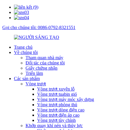
Gọi cho chúng tôi: 0086-0792-8321551
Trang chủ
Về chúng tôi
Tham quan nhà máy
Đối tác của chúng tôi
Giấy chứng nhận
Triển lãm
Các sản phẩm
Vòng trượt
Vòng trượt xuyên lỗ
Vòng trượt tuabin gió
Vòng trượt máy móc xây dựng
Vòng trượt phòng thủ
Vòng trượt dòng điện cao
Vòng trượt điện áp cao
Vòng trượt tùy chỉnh
Khớp quay khí nén và thủy lực