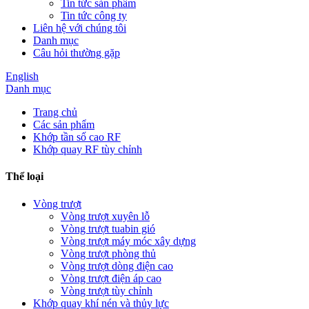
Tin tức sản phẩm
Tin tức công ty
Liên hệ với chúng tôi
Danh mục
Câu hỏi thường gặp
English
Danh mục
Trang chủ
Các sản phẩm
Khớp tần số cao RF
Khớp quay RF tùy chỉnh
Thể loại
Vòng trượt
Vòng trượt xuyên lỗ
Vòng trượt tuabin gió
Vòng trượt máy móc xây dựng
Vòng trượt phòng thủ
Vòng trượt dòng điện cao
Vòng trượt điện áp cao
Vòng trượt tùy chỉnh
Khớp quay khí nén và thủy lực