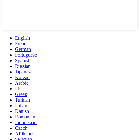
English
French
German
Portuguese
Spanish
Russian
Japanese
Korean
Arabic
Irish
Greek
Turkish
Italian
Danish
Romanian
Indonesian
Czech
Afrikaans
Swedish