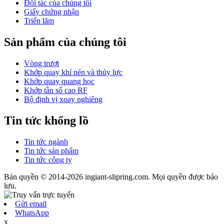
Đối tác của chúng tôi
Giấy chứng nhận
Triển lãm
Sản phẩm của chúng tôi
Vòng trượt
Khớp quay khí nén và thủy lực
Khớp quay quang học
Khớp tần số cao RF
Bộ định vị xoay nghiêng
Tin tức khổng lồ
Tin tức ngành
Tin tức sản phẩm
Tin tức công ty
Bản quyền © 2014-2026 ingiant-slipring.com. Mọi quyền được bảo
lưu.
Gửi email
WhatsApp
x