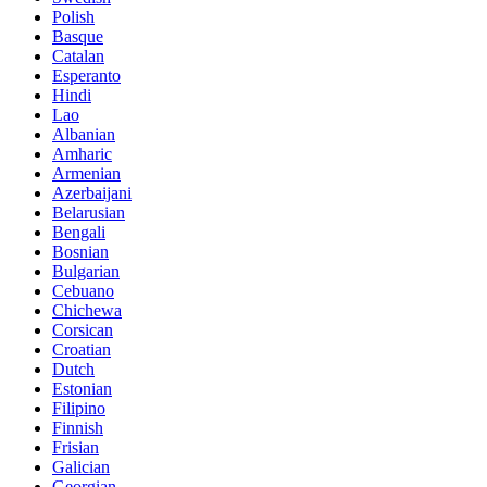
Polish
Basque
Catalan
Esperanto
Hindi
Lao
Albanian
Amharic
Armenian
Azerbaijani
Belarusian
Bengali
Bosnian
Bulgarian
Cebuano
Chichewa
Corsican
Croatian
Dutch
Estonian
Filipino
Finnish
Frisian
Galician
Georgian