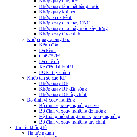
Khớp quay thủy lực
Khớp quay làm mát bằng nước
Khớp quay khí nén
Khớp lai đa kênh
Khớp xoay cho máy CNC
Khớp quay cho máy móc xây dựng
Khớp xoay tùy chỉnh
Khớp quay quang học
Kênh đơn
Đa kênh
Chế độ đơn
Đa chế độ
Xe điện lai FORJ
FORJ tùy chỉnh
Khớp tần số cao RF
Khớp quay RF
Khớp quay RF dẫn sóng
Khớp quay RF tùy chỉnh
Bộ định vị xoay nghiêng
Bộ định vị xoay nghiêng servo
Bộ định vị xoay nghiêng đo lường
Hệ thống mô phỏng định vị xoay nghiêng
Bộ định vị xoay nghiêng tùy chỉnh
Tin tức khổng lồ
Tin tức ngành