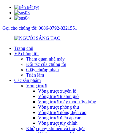
Gọi cho chúng tôi: 0086-0792-8321551
Trang chủ
Về chúng tôi
Tham quan nhà máy
Đối tác của chúng tôi
Giấy chứng nhận
Triển lãm
Các sản phẩm
Vòng trượt
Vòng trượt xuyên lỗ
Vòng trượt tuabin gió
Vòng trượt máy móc xây dựng
Vòng trượt phòng thủ
Vòng trượt dòng điện cao
Vòng trượt điện áp cao
Vòng trượt tùy chỉnh
Khớp quay khí nén và thủy lực