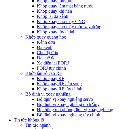
Khớp quay thủy lực
Khớp quay làm mát bằng nước
Khớp quay khí nén
Khớp lai đa kênh
Khớp xoay cho máy CNC
Khớp quay cho máy móc xây dựng
Khớp xoay tùy chỉnh
Khớp quay quang học
Kênh đơn
Đa kênh
Chế độ đơn
Đa chế độ
Xe điện lai FORJ
FORJ tùy chỉnh
Khớp tần số cao RF
Khớp quay RF
Khớp quay RF dẫn sóng
Khớp quay RF tùy chỉnh
Bộ định vị xoay nghiêng
Bộ định vị xoay nghiêng servo
Bộ định vị xoay nghiêng đo lường
Hệ thống mô phỏng định vị xoay nghiêng
Bộ định vị xoay nghiêng tùy chỉnh
Tin tức khổng lồ
Tin tức ngành