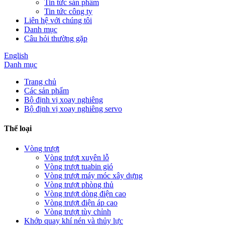
Tin tức sản phẩm
Tin tức công ty
Liên hệ với chúng tôi
Danh mục
Câu hỏi thường gặp
English
Danh mục
Trang chủ
Các sản phẩm
Bộ định vị xoay nghiêng
Bộ định vị xoay nghiêng servo
Thể loại
Vòng trượt
Vòng trượt xuyên lỗ
Vòng trượt tuabin gió
Vòng trượt máy móc xây dựng
Vòng trượt phòng thủ
Vòng trượt dòng điện cao
Vòng trượt điện áp cao
Vòng trượt tùy chỉnh
Khớp quay khí nén và thủy lực