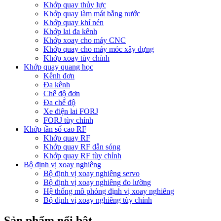
Khớp quay thủy lực
Khớp quay làm mát bằng nước
Khớp quay khí nén
Khớp lai đa kênh
Khớp xoay cho máy CNC
Khớp quay cho máy móc xây dựng
Khớp xoay tùy chỉnh
Khớp quay quang học
Kênh đơn
Đa kênh
Chế độ đơn
Đa chế độ
Xe điện lai FORJ
FORJ tùy chỉnh
Khớp tần số cao RF
Khớp quay RF
Khớp quay RF dẫn sóng
Khớp quay RF tùy chỉnh
Bộ định vị xoay nghiêng
Bộ định vị xoay nghiêng servo
Bộ định vị xoay nghiêng đo lường
Hệ thống mô phỏng định vị xoay nghiêng
Bộ định vị xoay nghiêng tùy chỉnh
Sản phẩm nổi bật