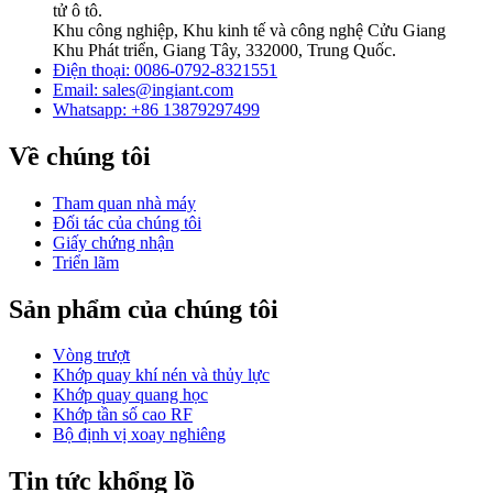
tử ô tô.
Khu công nghiệp, Khu kinh tế và công nghệ Cửu Giang
Khu Phát triển, Giang Tây, 332000, Trung Quốc.
Điện thoại: 0086-0792-8321551
Email:
sales@ingiant.com
Whatsapp: +86 13879297499
Về chúng tôi
Tham quan nhà máy
Đối tác của chúng tôi
Giấy chứng nhận
Triển lãm
Sản phẩm của chúng tôi
Vòng trượt
Khớp quay khí nén và thủy lực
Khớp quay quang học
Khớp tần số cao RF
Bộ định vị xoay nghiêng
Tin tức khổng lồ