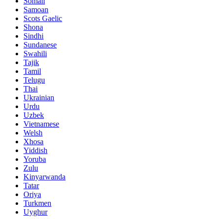
Somali
Samoan
Scots Gaelic
Shona
Sindhi
Sundanese
Swahili
Tajik
Tamil
Telugu
Thai
Ukrainian
Urdu
Uzbek
Vietnamese
Welsh
Xhosa
Yiddish
Yoruba
Zulu
Kinyarwanda
Tatar
Oriya
Turkmen
Uyghur