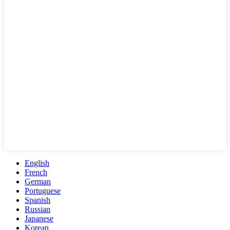
English
French
German
Portuguese
Spanish
Russian
Japanese
Korean