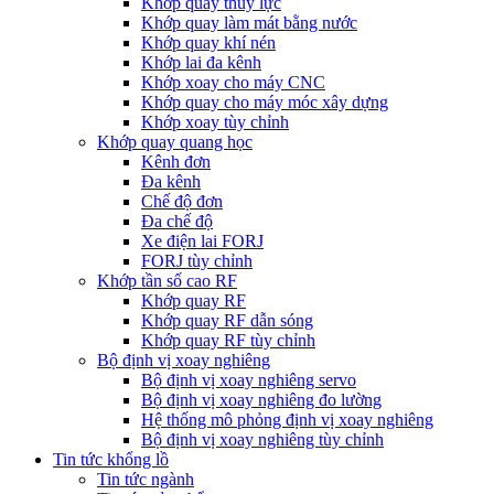
Khớp quay thủy lực
Khớp quay làm mát bằng nước
Khớp quay khí nén
Khớp lai đa kênh
Khớp xoay cho máy CNC
Khớp quay cho máy móc xây dựng
Khớp xoay tùy chỉnh
Khớp quay quang học
Kênh đơn
Đa kênh
Chế độ đơn
Đa chế độ
Xe điện lai FORJ
FORJ tùy chỉnh
Khớp tần số cao RF
Khớp quay RF
Khớp quay RF dẫn sóng
Khớp quay RF tùy chỉnh
Bộ định vị xoay nghiêng
Bộ định vị xoay nghiêng servo
Bộ định vị xoay nghiêng đo lường
Hệ thống mô phỏng định vị xoay nghiêng
Bộ định vị xoay nghiêng tùy chỉnh
Tin tức khổng lồ
Tin tức ngành