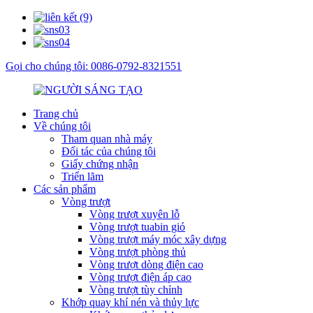
Gọi cho chúng tôi: 0086-0792-8321551
Trang chủ
Về chúng tôi
Tham quan nhà máy
Đối tác của chúng tôi
Giấy chứng nhận
Triển lãm
Các sản phẩm
Vòng trượt
Vòng trượt xuyên lỗ
Vòng trượt tuabin gió
Vòng trượt máy móc xây dựng
Vòng trượt phòng thủ
Vòng trượt dòng điện cao
Vòng trượt điện áp cao
Vòng trượt tùy chỉnh
Khớp quay khí nén và thủy lực