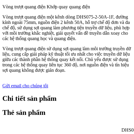
Vòng trượt quang điện Khớp quay quang điện
Vòng trượt quang điện một kênh dòng DHS075-2-50A-1F, đường
kính ngoài 75mm, nguồn điện 2 kênh 50A, hỗ trợ chế độ đơn và đa
chế độ, sử dụng sợi quang làm phương tiện truyền dữ liệu, phù hợp
với môi trường khắc nghiệt, giải quyết vấn đề truyền dẫn xoay cho
các hệ thống quang học và quang điện.
Vòng trượt quang điện sử dụng sợi quang làm môi trường truyền dữ
liệu, cung cấp giải pháp kỹ thuật tối ưu nhất cho việc truyền dữ liệu
giữa các thành phần hệ thống quay kết nối. Chủ yếu được sử dụng
trong các hệ thống quay liên tục 360 độ, nơi nguồn điện và tín hiệu
sợi quang không được gián đoạn.
Gửi email cho chúng tôi
Chi tiết sản phẩm
Thẻ sản phẩm
DHS07