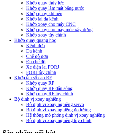
Khớp quay thủy lực
Khớp quay làm mát bằng nước
Khớp quay khí nén
Khớp lai đa kênh
Khớp xoay cho máy CNC
Khớp quay cho máy móc xây dựng
Khớp xoay tùy chỉnh
Khớp quay quang học
Kênh đơn
Đa kênh
Chế độ đơn
Đa chế độ
Xe điện lai FORJ
FORJ tùy chỉnh
Khớp tần số cao RF
Khớp quay RF
Khớp quay RF dẫn sóng
Khớp quay RF tùy chỉnh
Bộ định vị xoay nghiêng
Bộ định vị xoay nghiêng servo
Bộ định vị xoay nghiêng đo lường
Hệ thống mô phỏng định vị xoay nghiêng
Bộ định vị xoay nghiêng tùy chỉnh
Sản phẩm nổi bật