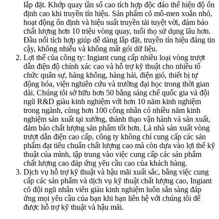
lắp đặt. Khớp quay tần số cao tích hợp độc đáo thể hiện độ ổn
định cao khi truyền tín hiệu. Sản phẩm có mô-men xoắn nhỏ,
hoạt động ổn định và hiệu suất truyền tải tuyệt vời, đảm bảo
chất lượng hơn 10 triệu vòng quay, tuổi thọ sử dụng lâu hơn.
Đầu nối tích hợp giúp dễ dàng lắp đặt, truyền tín hiệu đáng tin
cậy, không nhiễu và không mất gói dữ liệu.
Lợi thế của công ty: Ingiant cung cấp nhiều loại vòng trượt
dẫn điện độ chính xác cao và hỗ trợ kỹ thuật cho nhiều tổ
chức quân sự, hàng không, hàng hải, điện gió, thiết bị tự
động hóa, viện nghiên cứu và trường đại học trong thời gian
dài. Chúng tôi sở hữu hơn 50 bằng sáng chế quốc gia và đội
ngũ R&D giàu kinh nghiệm với hơn 10 năm kinh nghiệm
trong ngành, cùng hơn 100 công nhân có nhiều năm kinh
nghiệm sản xuất tại xưởng, thành thạo vận hành và sản xuất,
đảm bảo chất lượng sản phẩm tốt hơn. Là nhà sản xuất vòng
trượt dẫn điện cao cấp, công ty không chỉ cung cấp các sản
phẩm đạt tiêu chuẩn chất lượng cao mà còn dựa vào lợi thế kỹ
thuật của mình, tập trung vào việc cung cấp các sản phẩm
chất lượng cao đáp ứng yêu cầu cao của khách hàng.
Dịch vụ hỗ trợ kỹ thuật và hậu mãi xuất sắc, bằng việc cung
cấp các sản phẩm và dịch vụ kỹ thuật chất lượng cao, Ingiant
có đội ngũ nhân viên giàu kinh nghiệm luôn sẵn sàng đáp
ứng mọi yêu cầu của bạn khi bạn liên hệ với chúng tôi để
được hỗ trợ kỹ thuật và hậu mãi.