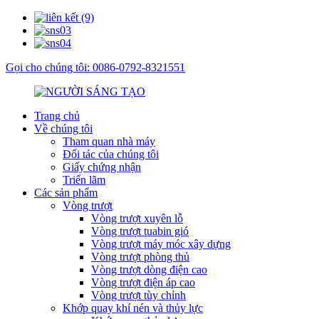
Gọi cho chúng tôi: 0086-0792-8321551
Trang chủ
Về chúng tôi
Tham quan nhà máy
Đối tác của chúng tôi
Giấy chứng nhận
Triển lãm
Các sản phẩm
Vòng trượt
Vòng trượt xuyên lỗ
Vòng trượt tuabin gió
Vòng trượt máy móc xây dựng
Vòng trượt phòng thủ
Vòng trượt dòng điện cao
Vòng trượt điện áp cao
Vòng trượt tùy chỉnh
Khớp quay khí nén và thủy lực