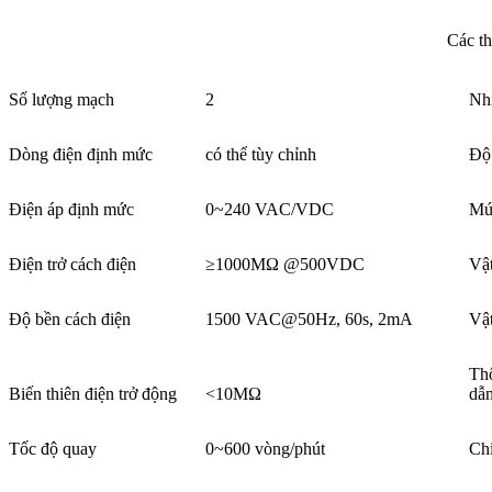
Các th
Số lượng mạch
2
Nhi
Dòng điện định mức
có thể tùy chỉnh
Độ
Điện áp định mức
0~240 VAC/VDC
Mứ
Điện trở cách điện
≥1000MΩ @500VDC
Vật
Độ bền cách điện
1500 VAC@50Hz, 60s, 2mA
Vật
Thô
Biến thiên điện trở động
<10MΩ
dẫ
Tốc độ quay
0~600 vòng/phút
Chi