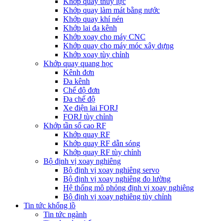
Khớp quay thủy lực
Khớp quay làm mát bằng nước
Khớp quay khí nén
Khớp lai đa kênh
Khớp xoay cho máy CNC
Khớp quay cho máy móc xây dựng
Khớp xoay tùy chỉnh
Khớp quay quang học
Kênh đơn
Đa kênh
Chế độ đơn
Đa chế độ
Xe điện lai FORJ
FORJ tùy chỉnh
Khớp tần số cao RF
Khớp quay RF
Khớp quay RF dẫn sóng
Khớp quay RF tùy chỉnh
Bộ định vị xoay nghiêng
Bộ định vị xoay nghiêng servo
Bộ định vị xoay nghiêng đo lường
Hệ thống mô phỏng định vị xoay nghiêng
Bộ định vị xoay nghiêng tùy chỉnh
Tin tức khổng lồ
Tin tức ngành