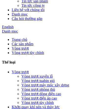
Tin tức sản phẩm
Tin tức công ty
Liên hệ với chúng tôi
Danh mục
Câu hỏi thường gặp
English
Danh mục
Trang chủ
Các sản phẩm
Vòng trượt
Vòng trượt tùy chỉnh
Thể loại
Vòng trượt
Vòng trượt xuyên lỗ
Vòng trượt tuabin gió
Vòng trượt máy móc xây dựng
Vòng trượt phòng thủ
Vòng trượt dòng điện cao
Vòng trượt điện áp cao
Vòng trượt tùy chỉnh
Khớp quay khí nén và thủy lực