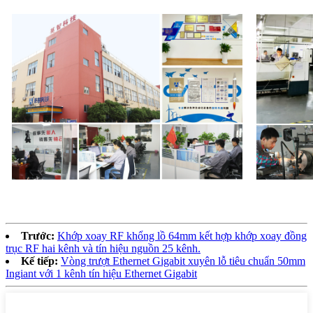
Trước:
Khớp xoay RF khổng lồ 64mm kết hợp khớp xoay đồng
trục RF hai kênh và tín hiệu nguồn 25 kênh.
Kế tiếp:
Vòng trượt Ethernet Gigabit xuyên lỗ tiêu chuẩn 50mm
Ingiant với 1 kênh tín hiệu Ethernet Gigabit