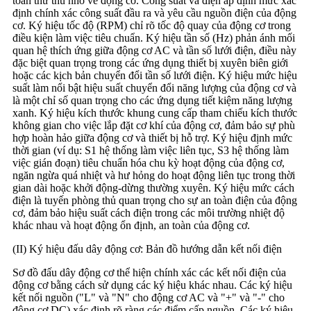
toàn thư thu nhỏ về động cơ. Công suất và điện áp định mức xác
định chính xác công suất đầu ra và yêu cầu nguồn điện của động
cơ. Ký hiệu tốc độ (RPM) chỉ rõ tốc độ quay của động cơ trong
điều kiện làm việc tiêu chuẩn. Ký hiệu tần số (Hz) phản ánh mối
quan hệ thích ứng giữa động cơ AC và tần số lưới điện, điều này
đặc biệt quan trọng trong các ứng dụng thiết bị xuyên biên giới
hoặc các kịch bản chuyển đổi tần số lưới điện. Ký hiệu mức hiệu
suất làm nổi bật hiệu suất chuyển đổi năng lượng của động cơ và
là một chỉ số quan trọng cho các ứng dụng tiết kiệm năng lượng
xanh. Ký hiệu kích thước khung cung cấp tham chiếu kích thước
không gian cho việc lắp đặt cơ khí của động cơ, đảm bảo sự phù
hợp hoàn hảo giữa động cơ và thiết bị hỗ trợ. Ký hiệu định mức
thời gian (ví dụ: S1 hệ thống làm việc liên tục, S3 hệ thống làm
việc gián đoạn) tiêu chuẩn hóa chu kỳ hoạt động của động cơ,
ngăn ngừa quá nhiệt và hư hỏng do hoạt động liên tục trong thời
gian dài hoặc khởi động-dừng thường xuyên. Ký hiệu mức cách
điện là tuyến phòng thủ quan trọng cho sự an toàn điện của động
cơ, đảm bảo hiệu suất cách điện trong các môi trường nhiệt độ
khác nhau và hoạt động ổn định, an toàn của động cơ.
(II) Ký hiệu đấu dây động cơ: Bản đồ hướng dẫn kết nối điện
Sơ đồ đấu dây động cơ thể hiện chính xác các kết nối điện của
động cơ bằng cách sử dụng các ký hiệu khác nhau. Các ký hiệu
kết nối nguồn ("L" và "N" cho động cơ AC và "+" và "-" cho
động cơ DC) xác định rõ ràng các điểm cấp nguồn. Các ký hiệu