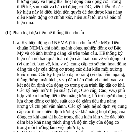
hướng quay và trạng thái hoạt động của động cơ. Trong
thiết kế, sản xuất và bảo trì động cơ DC, việc hiểu rõ các
ký hiệu này là điều kiện tiên quyết để đạt được khả năng
điều khiển động cơ chính xác, hiệu suất tối ưu và bảo trì
hiệu quả.
(II) Phân loại dựa trên hệ thống tiêu chuẩn
a. Ký hiệu động cơ NEMA (Tiêu chuẩn Bắc Mỹ): Tiêu
chuẩn NEMA chi phối ngành công nghiệp động cơ Bắc
Mỹ và có ảnh hưởng đáng kể trên toàn cầu. Hệ thống ký
hiệu của nó bao quát toàn diện các loại bảo vệ vỏ động cơ
(ví dụ: hở, bảo vệ, kín, v.v.), cung cấp cơ sở cho hoạt động
đáng tin cậy của động cơ trong các điều kiện môi trường
khác nhau. Các ký hiệu lắp đặt rõ ràng (ví dụ: nằm ngang,
thẳng đứng, mặt bích, v.v.) đảm bảo định vị chính xác và
kết nối ổn định của động cơ trong quá trình lắp đặt cơ khí.
Các ký hiệu mức hiệu suất (ví dụ: Cao cấp, Cao, v.v.) phù
hợp với xu hướng tiết kiệm năng lượng, hỗ trợ người dùng
lựa chọn động cơ hiệu suất cao để giảm tiêu thụ năng
lượng và chi phí vận hành. Các ký hiệu hệ số dịch vụ cung
cấp các tham chiếu định lượng về khả năng hoạt động của
động cơ khi quá tải hoặc trong điều kiện làm việc đặc biệt,
đảm bảo khả năng thích ứng và độ tin cậy của động cơ
trong môi trường làm việc phức tạp.