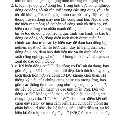
thời để khôi phục hoạt động bình thường của động cơ.
b. Ký hiệu động cơ đồng bộ: Trong lĩnh vực công nghiệp,
động cơ đồng bộ rất cần thiết trong các ứng dụng yêu cầu
tốc độ không đổi, chẳng hạn như các nhà máy điện và hệ
thống truyền động máy nén khí công suất lớn. Ngoài việc
thể hiện các thông số cơ bản về công suất và điện áp, ký
hiệu của chúng còn nhấn mạnh dữ liệu kích thích và thông
tin về tốc độ đồng bộ. Trong quá trình vận hành và bảo trì
động cơ đồng bộ, dòng điện kích thích được thiết lập
chính xác dựa trên các ký hiệu này để đảm bảo đồng bộ
nghiêm ngặt với tần số lưới điện, duy trì trạng thái hoạt
động ổn định, đảm bảo tính liên tục và ổn định của sản
xuất công nghiệp, và tránh hư hỏng thiết bị và tai nạn sản
xuất do dao động tốc độ.
c. Ký hiệu động cơ DC: Họ động cơ DC rất đa dạng, bao
gồm động cơ DC kích thích nối tiếp, kích thích song song,
kích thích hỗn hợp và động cơ DC không chổi than. Hệ
thống ký hiệu của chúng cũng phức tạp tương ứng, bao
gồm các thông tin quan trọng như loại cuộn dây kích từ,
dữ liệu bộ chuyển mạch và đặc tính phần ứng. Đối với
động cơ DC không chổi than, các ký hiệu pha động cơ
riêng biệt (ví dụ: "U", "V", "W") chỉ ra các điểm kết nối
cuộn dây stato, ký hiệu cảm biến Hall cung cấp thông tin
phản hồi vị trí rôto cho hệ thống điều khiển điện tử, và ký
hiệu bộ điều khiển tốc độ điện tử (ESC) điều khiển tốc độ,