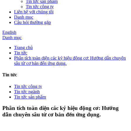
Tin tức sản phẩm
Tin tức công ty
Liên hệ với chúng tôi
Danh mục
Câu hỏi thường gặp
English
Danh mục
Trang chủ
Tin tức
Phân tích toàn diện các ký hiệu động cơ: Hướng dẫn chuyên
sâu từ cơ bản đến ứng dụng.
Tin tức
Tin tức công ty
Tin tức ngành
Tin tức sản phẩm
Phân tích toàn diện các ký hiệu động cơ: Hướng
dẫn chuyên sâu từ cơ bản đến ứng dụng.