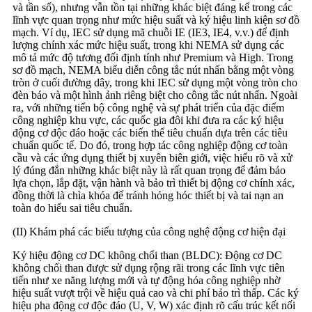
và tần số), nhưng vẫn tồn tại những khác biệt đáng kể trong các
lĩnh vực quan trọng như mức hiệu suất và ký hiệu linh kiện sơ đồ
mạch. Ví dụ, IEC sử dụng mã chuỗi IE (IE3, IE4, v.v.) để định
lượng chính xác mức hiệu suất, trong khi NEMA sử dụng các
mô tả mức độ tương đối định tính như Premium và High. Trong
sơ đồ mạch, NEMA biểu diễn công tắc nút nhấn bằng một vòng
tròn ở cuối đường dây, trong khi IEC sử dụng một vòng tròn cho
đèn báo và một hình ảnh riêng biệt cho công tắc nút nhấn. Ngoài
ra, với những tiến bộ công nghệ và sự phát triển của đặc điểm
công nghiệp khu vực, các quốc gia đôi khi đưa ra các ký hiệu
động cơ độc đáo hoặc các biến thể tiêu chuẩn dựa trên các tiêu
chuẩn quốc tế. Do đó, trong hợp tác công nghiệp động cơ toàn
cầu và các ứng dụng thiết bị xuyên biên giới, việc hiểu rõ và xử
lý đúng đắn những khác biệt này là rất quan trọng để đảm bảo
lựa chọn, lắp đặt, vận hành và bảo trì thiết bị động cơ chính xác,
đồng thời là chìa khóa để tránh hỏng hóc thiết bị và tai nạn an
toàn do hiểu sai tiêu chuẩn.
(II) Khám phá các biểu tượng của công nghệ động cơ hiện đại
Ký hiệu động cơ DC không chổi than (BLDC): Động cơ DC
không chổi than được sử dụng rộng rãi trong các lĩnh vực tiên
tiến như xe năng lượng mới và tự động hóa công nghiệp nhờ
hiệu suất vượt trội về hiệu quả cao và chi phí bảo trì thấp. Các ký
hiệu pha động cơ độc đáo (U, V, W) xác định rõ cấu trúc kết nối