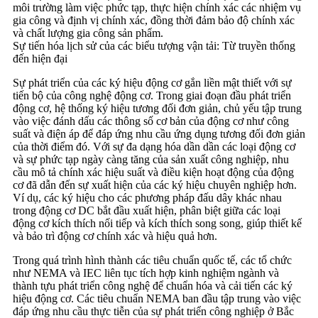
môi trường làm việc phức tạp, thực hiện chính xác các nhiệm vụ
gia công và định vị chính xác, đồng thời đảm bảo độ chính xác
và chất lượng gia công sản phẩm.
Sự tiến hóa lịch sử của các biểu tượng vận tải: Từ truyền thống
đến hiện đại
Sự phát triển của các ký hiệu động cơ gắn liền mật thiết với sự
tiến bộ của công nghệ động cơ. Trong giai đoạn đầu phát triển
động cơ, hệ thống ký hiệu tương đối đơn giản, chủ yếu tập trung
vào việc đánh dấu các thông số cơ bản của động cơ như công
suất và điện áp để đáp ứng nhu cầu ứng dụng tương đối đơn giản
của thời điểm đó. Với sự đa dạng hóa dần dần các loại động cơ
và sự phức tạp ngày càng tăng của sản xuất công nghiệp, nhu
cầu mô tả chính xác hiệu suất và điều kiện hoạt động của động
cơ đã dẫn đến sự xuất hiện của các ký hiệu chuyên nghiệp hơn.
Ví dụ, các ký hiệu cho các phương pháp đấu dây khác nhau
trong động cơ DC bắt đầu xuất hiện, phân biệt giữa các loại
động cơ kích thích nối tiếp và kích thích song song, giúp thiết kế
và bảo trì động cơ chính xác và hiệu quả hơn.
Trong quá trình hình thành các tiêu chuẩn quốc tế, các tổ chức
như NEMA và IEC liên tục tích hợp kinh nghiệm ngành và
thành tựu phát triển công nghệ để chuẩn hóa và cải tiến các ký
hiệu động cơ. Các tiêu chuẩn NEMA ban đầu tập trung vào việc
đáp ứng nhu cầu thực tiễn của sự phát triển công nghiệp ở Bắc