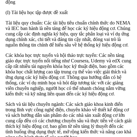
động
(I) Tài liệu học tập được đề xuất
Tài liệu quy chuẩn: Các tài liệu tiêu chuẩn chính thức do NEMA
và IEC ban hành là nền tảng để học các ký hiệu động cơ. Chúng
cung cấp các định nghĩa ký hiệu, quy tắc phân loại và ví dụ ứng
dụng chính xác, chi tiết và đáng tin cậy nhất, đóng vai trò là
nguồn thông tin chính để hiểu sâu về hệ thống ký hiệu động cơ.
Các khóa học trực tuyến và hội thảo trực tuyến: Các nền tảng
giáo dục trực tuyến nổi tiếng như Coursera, Udemy và edX cung
cấp rất nhiều tài nguyên khóa học kỹ thuật điện, bao gồm các
khóa học chất lượng cao tập trung cụ thể vào việc giải thích và
ứng dụng các ký hiệu động cơ. Thông qua hướng dẫn có hệ
thống, các ví dụ minh họa và hỏi đáp tương tác với các giảng
viên chuyên nghiệp, người học có thể nhanh chóng nắm vững
kiến ​​thức và kỹ năng liên quan đến các ký hiệu động cơ.
Sách và tài liệu chuyên ngành: Các sách giáo khoa kinh điển
trong lĩnh vực công nghệ điện, chuyên khảo về thiết kế động cơ
và sách hướng dẫn sản phẩm do các nhà sản xuất động cơ lớn
cung cấp đều có các chương chuyên sâu và thực tiễn về cách giải
thích ký hiệu động cơ, bao gồm từ nền tảng lý thuyết đến các
tình huống ứng dụng thực tế, mở rộng kiến ​​thức và nâng cao khả