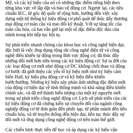
Mỹ, và các ký hiệu của nó có những đặc điểm riêng biệt theo
từng khu vực về lắp đặt và bảo vệ động cơ. Ngược lại, các tiêu
chuẩn IEC, từ góc độ quốc tế rộng hơn, hướng đến việc xây
dựng một hệ thống ký hiệu động cơ phổ quát để thúc đẩy thương
mại động cơ toàn cầu và trao đổi kỹ thuật. Với sự tăng tốc của
toàn cầu hóa, cả hai vẫn giữ lại một số đặc điểm độc đáo của
mình trong khi tiếp tục hội tụ.
Sự phát triển nhanh chóng của khoa học và công nghệ hiện đại,
đặc biệt là việc ứng dụng rộng rãi công nghệ điện tử và công
nghệ điều khiển tự động trong lĩnh vực động cơ, đã thúc đẩy
những đổi mới hơn nữa trong các ký hiệu động cơ. Sự ra đời của
các loại động cơ mới như động cơ DC không chổi than và động
cơ bước đã giới thiệu các yếu tố ký hiệu mới như ký hiệu cảm
biến Hall, ký hiệu pha động cơ và ký hiệu điều khiển
bước/hướng. Những ký hiệu này phản ánh những đặc điểm mới
của động cơ hiện đại về tính thông minh và khả năng điều khiển
chính xác, và đã trở thành biểu tượng của một kỷ nguyên mới
trong sự phát triển công nghệ động cơ. Lịch sử phát triển của các
ký hiệu động cơ đã chứng kiến ​​sự chuyển đổi của ngành công
nghiệp động cơ từ đơn giản đến phức tạp, từ phân mảnh đến tiêu
chuẩn hóa, và từ truyền thống đến hiện đại, liên tục thúc đẩy sự
đổi mới và ứng dụng công nghệ động cơ trên toàn thế giới.
Các chiến lược thực tiễn để học và áp dụng các ký hiệu vận