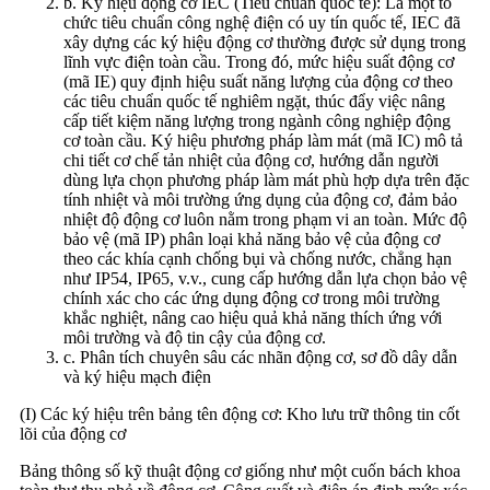
b. Ký hiệu động cơ IEC (Tiêu chuẩn quốc tế): Là một tổ
chức tiêu chuẩn công nghệ điện có uy tín quốc tế, IEC đã
xây dựng các ký hiệu động cơ thường được sử dụng trong
lĩnh vực điện toàn cầu. Trong đó, mức hiệu suất động cơ
(mã IE) quy định hiệu suất năng lượng của động cơ theo
các tiêu chuẩn quốc tế nghiêm ngặt, thúc đẩy việc nâng
cấp tiết kiệm năng lượng trong ngành công nghiệp động
cơ toàn cầu. Ký hiệu phương pháp làm mát (mã IC) mô tả
chi tiết cơ chế tản nhiệt của động cơ, hướng dẫn người
dùng lựa chọn phương pháp làm mát phù hợp dựa trên đặc
tính nhiệt và môi trường ứng dụng của động cơ, đảm bảo
nhiệt độ động cơ luôn nằm trong phạm vi an toàn. Mức độ
bảo vệ (mã IP) phân loại khả năng bảo vệ của động cơ
theo các khía cạnh chống bụi và chống nước, chẳng hạn
như IP54, IP65, v.v., cung cấp hướng dẫn lựa chọn bảo vệ
chính xác cho các ứng dụng động cơ trong môi trường
khắc nghiệt, nâng cao hiệu quả khả năng thích ứng với
môi trường và độ tin cậy của động cơ.
c. Phân tích chuyên sâu các nhãn động cơ, sơ đồ dây dẫn
và ký hiệu mạch điện
(I) Các ký hiệu trên bảng tên động cơ: Kho lưu trữ thông tin cốt
lõi của động cơ
Bảng thông số kỹ thuật động cơ giống như một cuốn bách khoa