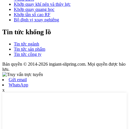
Khớp quay khí nén và thủy lực
Khớp quay quang học
Khớp tần số cao RF
Bộ định vị xoay nghiêng
Tin tức khổng lồ
Tin tức ngành
Tin tức sản phẩm
Tin tức công ty
Bản quyền © 2014-2026 ingiant-slipring.com. Mọi quyền được bảo
lưu.
Gửi email
WhatsApp
x