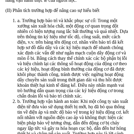
năng vận hành thực tế của người học.
(II) Phân tích trường hợp để nâng cao sự hiểu biết
a. Trường hợp bảo trì và khắc phục sự cố: Trong một
xưởng sản xuất hóa chất, một động cơ quan trọng đột
nhiên có hiện tượng rung lắc bất thường và quá nhiệt. Dựa
trên thông tin ký hiệu như tốc độ, công suất, mức cách
điện, v.v. trên bảng tên động cơ, nhân viên bảo trì đã kết
hợp sơ đồ đấu dây và các ký hiệu mạch để nhanh chóng
xác định các vấn đề như ngắn mạch cuộn dây động cơ và
mòn ổ bi. Bằng cách thay thế chính xác các bộ phận bị lỗi
và hiệu chỉnh lại các thông số hoạt động của động cơ theo
các ký hiệu, hoạt động bình thường của động cơ đã được
khôi phục thành công, tránh được việc ngừng hoạt động
dây chuyền sản xuất trong thời gian dài và thu hồi được
khoản thiệt hại kinh tế đáng kể. Điều này nhấn mạnh vai
trò hướng dẫn quan trọng của các ký hiệu động cơ trong
chẩn đoán lỗi và bảo trì chính xác.
b. Trường hợp vận hành an toàn: Khi một công ty sản xuất
điện tử đưa vào sử dụng thiết bị mới, họ đã bỏ qua thông
tin về điện áp và mức độ bảo vệ trong ký hiệu động cơ, kết
nối nhầm với nguồn điện cao áp và không thực hiện các
biện pháp bảo vệ tương ứng, dẫn đến động cơ bị cháy
ngay lập tức và gây ra hỏa hoạn cục bộ, dẫn đến hư hỏng
thiết bị và chậm trễ sản xuất. Trường hợp này là lời cảnh