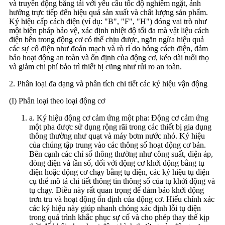
và truyền động băng tải với yêu cầu tốc độ nghiêm ngặt, ảnh
hưởng trực tiếp đến hiệu quả sản xuất và chất lượng sản phẩm.
Ký hiệu cấp cách điện (ví dụ: "B", "F", "H") đóng vai trò như
một biện pháp bảo vệ, xác định nhiệt độ tối đa mà vật liệu cách
điện bên trong động cơ có thể chịu được, ngăn ngừa hiệu quả
các sự cố điện như đoản mạch và rò rỉ do hỏng cách điện, đảm
bảo hoạt động an toàn và ổn định của động cơ, kéo dài tuổi thọ
và giảm chi phí bảo trì thiết bị cũng như rủi ro an toàn.
2. Phân loại đa dạng và phân tích chi tiết các ký hiệu vận động
(I) Phân loại theo loại động cơ
a. Ký hiệu động cơ cảm ứng một pha: Động cơ cảm ứng
một pha được sử dụng rộng rãi trong các thiết bị gia dụng
thông thường như quạt và máy bơm nước nhỏ. Ký hiệu
của chúng tập trung vào các thông số hoạt động cơ bản.
Bên cạnh các chỉ số thông thường như công suất, điện áp,
dòng điện và tần số, đối với động cơ khởi động bằng tụ
điện hoặc động cơ chạy bằng tụ điện, các ký hiệu tụ điện
cụ thể mô tả chi tiết thông tin thông số của tụ khởi động và
tụ chạy. Điều này rất quan trọng để đảm bảo khởi động
trơn tru và hoạt động ổn định của động cơ. Hiểu chính xác
các ký hiệu này giúp nhanh chóng xác định lỗi tụ điện
trong quá trình khắc phục sự cố và cho phép thay thế kịp