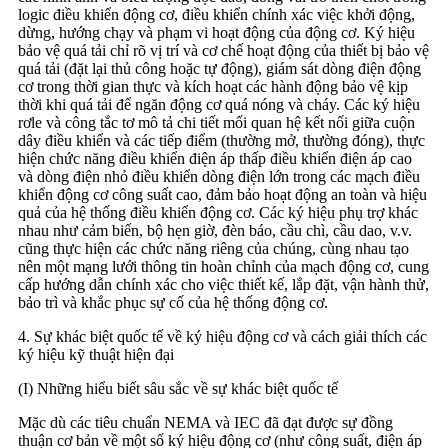
logic điều khiển động cơ, điều khiển chính xác việc khởi động,
dừng, hướng chạy và phạm vi hoạt động của động cơ. Ký hiệu
bảo vệ quá tải chỉ rõ vị trí và cơ chế hoạt động của thiết bị bảo vệ
quá tải (đặt lại thủ công hoặc tự động), giám sát dòng điện động
cơ trong thời gian thực và kích hoạt các hành động bảo vệ kịp
thời khi quá tải để ngăn động cơ quá nóng và cháy. Các ký hiệu
rơle và công tắc tơ mô tả chi tiết mối quan hệ kết nối giữa cuộn
dây điều khiển và các tiếp điểm (thường mở, thường đóng), thực
hiện chức năng điều khiển điện áp thấp điều khiển điện áp cao
và dòng điện nhỏ điều khiển dòng điện lớn trong các mạch điều
khiển động cơ công suất cao, đảm bảo hoạt động an toàn và hiệu
quả của hệ thống điều khiển động cơ. Các ký hiệu phụ trợ khác
nhau như cảm biến, bộ hẹn giờ, đèn báo, cầu chì, cầu dao, v.v.
cũng thực hiện các chức năng riêng của chúng, cùng nhau tạo
nên một mạng lưới thông tin hoàn chỉnh của mạch động cơ, cung
cấp hướng dẫn chính xác cho việc thiết kế, lắp đặt, vận hành thử,
bảo trì và khắc phục sự cố của hệ thống động cơ.
4. Sự khác biệt quốc tế về ký hiệu động cơ và cách giải thích các
ký hiệu kỹ thuật hiện đại
(I) Những hiểu biết sâu sắc về sự khác biệt quốc tế
Mặc dù các tiêu chuẩn NEMA và IEC đã đạt được sự đồng
thuận cơ bản về một số ký hiệu động cơ (như công suất, điện áp