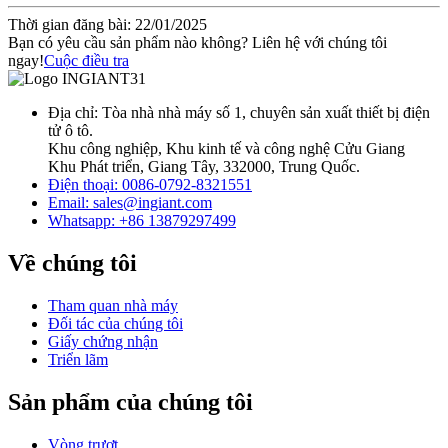
Thời gian đăng bài: 22/01/2025
Bạn có yêu cầu sản phẩm nào không? Liên hệ với chúng tôi
ngay!
Cuộc điều tra
Địa chỉ: Tòa nhà nhà máy số 1, chuyên sản xuất thiết bị điện
tử ô tô.
Khu công nghiệp, Khu kinh tế và công nghệ Cửu Giang
Khu Phát triển, Giang Tây, 332000, Trung Quốc.
Điện thoại: 0086-0792-8321551
Email:
sales@ingiant.com
Whatsapp: +86 13879297499
Về chúng tôi
Tham quan nhà máy
Đối tác của chúng tôi
Giấy chứng nhận
Triển lãm
Sản phẩm của chúng tôi
Vòng trượt