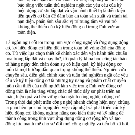
báo rằng việc tuân thủ nghiêm ngặt các yêu cầu của ký
hiệu động cơ khi lắp đặt và vận hành thiết bị là điều kiện
tiên quyết cơ bản để đảm bảo an toàn sản xuất và tránh tai
nạn điện, phản ánh sâu sắc vị trí trung tâm và vai trò
không thể thiếu của ký hiệu động cơ trong lĩnh vực an
toàn điện.
Là ngôn ngữ cốt lõi trong lĩnh vực công nghệ và ứng dụng động
cơ, ký hiệu động cơ hiện diện trong toàn bộ vòng đời của động
cơ. Từ việc lựa chọn thiết kế chính xác đến vận hành tiêu chuẩn
hóa trong lắp đặt và chạy thử, từ quản lý khoa học công tác bảo
trì hàng ngày đến chẩn đoán sự cố hiệu quả, ký hiệu động cơ
luôn là một hướng dẫn quan trọng không thể thiếu. Nghiên cứu
chuyên sâu, diễn giải chính xác và tuân thủ nghiêm ngặt các yêu
cầu về ký hiệu động cơ là những kỹ năng và phẩm chất chuyên
môn cần thiết của mỗi người làm việc trong lĩnh vực động cơ,
đồng thời là nền tảng vững chắc để thúc đẩy sự phát triển an
toàn, hiệu quả và bền vững của ngành công nghiệp động cơ.
Trong thời đại phát triển công nghệ nhanh chóng hiện nay, chúng
ta phải liên tục chú trọng đến việc cập nhật và phát triển các ký
hiệu động cơ, không ngừng nâng cao kiến ​​thức và kỹ năng để
thành công trong lĩnh vực ứng dụng động cơ rộng lớn và tạo
động lực mạnh mẽ cho sự đổi mới công nghiệp và tiến bộ xã hội.