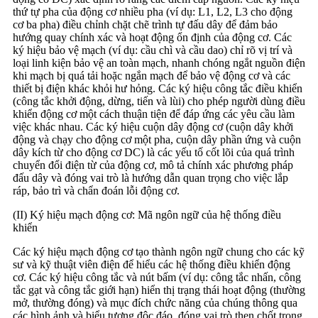
thứ tự pha của động cơ nhiều pha (ví dụ: L1, L2, L3 cho động
cơ ba pha) điều chỉnh chặt chẽ trình tự đấu dây để đảm bảo
hướng quay chính xác và hoạt động ổn định của động cơ. Các
ký hiệu bảo vệ mạch (ví dụ: cầu chì và cầu dao) chỉ rõ vị trí và
loại linh kiện bảo vệ an toàn mạch, nhanh chóng ngắt nguồn điện
khi mạch bị quá tải hoặc ngắn mạch để bảo vệ động cơ và các
thiết bị điện khác khỏi hư hỏng. Các ký hiệu công tắc điều khiển
(công tắc khởi động, dừng, tiến và lùi) cho phép người dùng điều
khiển động cơ một cách thuận tiện để đáp ứng các yêu cầu làm
việc khác nhau. Các ký hiệu cuộn dây động cơ (cuộn dây khởi
động và chạy cho động cơ một pha, cuộn dây phần ứng và cuộn
dây kích từ cho động cơ DC) là các yếu tố cốt lõi của quá trình
chuyển đổi điện từ của động cơ, mô tả chính xác phương pháp
đấu dây và đóng vai trò là hướng dẫn quan trọng cho việc lắp
ráp, bảo trì và chẩn đoán lỗi động cơ.
(II) Ký hiệu mạch động cơ: Mã ngôn ngữ của hệ thống điều
khiển
Các ký hiệu mạch động cơ tạo thành ngôn ngữ chung cho các kỹ
sư và kỹ thuật viên điện để hiểu các hệ thống điều khiển động
cơ. Các ký hiệu công tắc và nút bấm (ví dụ: công tắc nhấn, công
tắc gạt và công tắc giới hạn) hiển thị trạng thái hoạt động (thường
mở, thường đóng) và mục đích chức năng của chúng thông qua
các hình ảnh và biểu tượng độc đáo, đóng vai trò then chốt trong