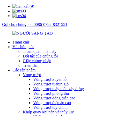
Gọi cho chúng tôi: 0086-0792-8321551
Trang chủ
Về chúng tôi
Tham quan nhà máy
Đối tác của chúng tôi
Giấy chứng nhận
Triển lãm
Các sản phẩm
Vòng trượt
Vòng trượt xuyên lỗ
Vòng trượt tuabin gió
Vòng trượt máy móc xây dựng
Vòng trượt phòng thủ
Vòng trượt dòng điện cao
Vòng trượt điện áp cao
Vòng trượt tùy chỉnh
Khớp quay khí nén và thủy lực