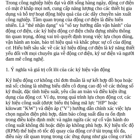
Trong công nghiệp hiện đại và đời sống hàng ngày, động cơ điện
có mặt ở khắp mọi nơi, cung cấp năng lượng cho các thiết bị gia
dụng và hỗ trợ hoạt động hiệu quả của các dây chuyền sản xuất
công nghiệp. Tầm quan trọng của động cơ điện là điều hiển
nhiên. Là "thẻ nhận dạng" và "sổ tay hướng dẫn vận hành" của
động cơ điện, các ký hiệu động cơ điện chứa đựng nhiều thông
tin quan trọng, đóng vai trò quyết định trong việc lựa chọn đúng,
vận hành an toàn, bảo trì hiệu quả và khắc phục sự cố của động
cơ. Hiểu biết sâu sắc về các ký hiệu động cơ điện là kỹ năng thiết
yếu đối với mọi chuyên gia về động cơ điện, kỹ sư điện và người
đam mê công nghệ.
1. Ý nghĩa và giá trị cốt lõi của các ký hiệu vận động
Ký hiệu động cơ không chỉ đơn thuần là sự kết hợp đồ họa hoặc
mã số; chúng là những biểu diễn cô đọng cao độ về các thông số
kỹ thuật, đặc tính hiệu suất, yêu cầu an toàn và điều kiện ứng
dụng của động cơ. Ví dụ, trong quá trình lựa chọn động cơ, các
ký hiệu công suất (được biểu thị bằng mã lực "HP" hoặc
kilowatt "KW") và điện áp ("V") hướng dẫn chính xác việc lựa
chọn nguồn điện phù hợp, đảm bảo công suất đầu ra ổn định
trong điều kiện định mức và ngăn ngừa các sự cố vận hành do
công suất không đủ hoặc điện áp không phù hợp. Ký hiệu tốc độ
(RPM) thể hiện rõ tốc độ quay của động cơ ở tải trọng tối đa,
điều này rất quan trọng trong các ứng dụng như gia công cơ khí