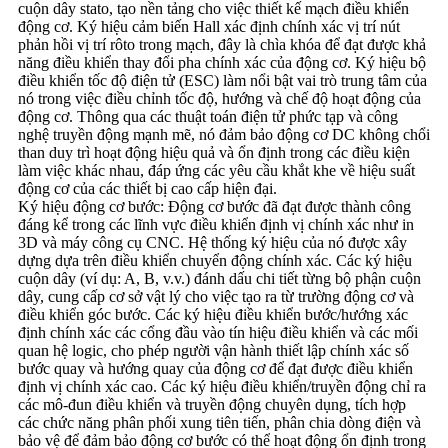
cuộn dây stato, tạo nền tảng cho việc thiết kế mạch điều khiển
động cơ. Ký hiệu cảm biến Hall xác định chính xác vị trí nút
phản hồi vị trí rôto trong mạch, đây là chìa khóa để đạt được khả
năng điều khiển thay đổi pha chính xác của động cơ. Ký hiệu bộ
điều khiển tốc độ điện tử (ESC) làm nổi bật vai trò trung tâm của
nó trong việc điều chỉnh tốc độ, hướng và chế độ hoạt động của
động cơ. Thông qua các thuật toán điện tử phức tạp và công
nghệ truyền động mạnh mẽ, nó đảm bảo động cơ DC không chổi
than duy trì hoạt động hiệu quả và ổn định trong các điều kiện
làm việc khác nhau, đáp ứng các yêu cầu khắt khe về hiệu suất
động cơ của các thiết bị cao cấp hiện đại.
Ký hiệu động cơ bước: Động cơ bước đã đạt được thành công
đáng kể trong các lĩnh vực điều khiển định vị chính xác như in
3D và máy công cụ CNC. Hệ thống ký hiệu của nó được xây
dựng dựa trên điều khiển chuyển động chính xác. Các ký hiệu
cuộn dây (ví dụ: A, B, v.v.) đánh dấu chi tiết từng bộ phận cuộn
dây, cung cấp cơ sở vật lý cho việc tạo ra từ trường động cơ và
điều khiển góc bước. Các ký hiệu điều khiển bước/hướng xác
định chính xác các cổng đầu vào tín hiệu điều khiển và các mối
quan hệ logic, cho phép người vận hành thiết lập chính xác số
bước quay và hướng quay của động cơ để đạt được điều khiển
định vị chính xác cao. Các ký hiệu điều khiển/truyền động chỉ ra
các mô-đun điều khiển và truyền động chuyên dụng, tích hợp
các chức năng phân phối xung tiên tiến, phân chia dòng điện và
bảo vệ để đảm bảo động cơ bước có thể hoạt động ổn định trong