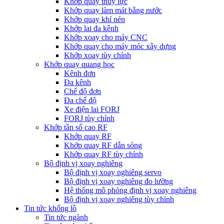
Khớp quay thủy lực
Khớp quay làm mát bằng nước
Khớp quay khí nén
Khớp lai đa kênh
Khớp xoay cho máy CNC
Khớp quay cho máy móc xây dựng
Khớp xoay tùy chỉnh
Khớp quay quang học
Kênh đơn
Đa kênh
Chế độ đơn
Đa chế độ
Xe điện lai FORJ
FORJ tùy chỉnh
Khớp tần số cao RF
Khớp quay RF
Khớp quay RF dẫn sóng
Khớp quay RF tùy chỉnh
Bộ định vị xoay nghiêng
Bộ định vị xoay nghiêng servo
Bộ định vị xoay nghiêng đo lường
Hệ thống mô phỏng định vị xoay nghiêng
Bộ định vị xoay nghiêng tùy chỉnh
Tin tức khổng lồ
Tin tức ngành