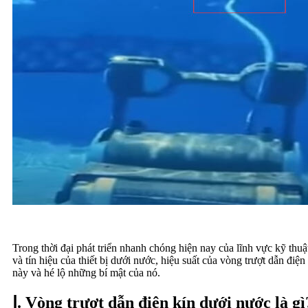
Trong thời đại phát triển nhanh chóng hiện nay của lĩnh vực kỹ thuậ
và tín hiệu của thiết bị dưới nước, hiệu suất của vòng trượt dẫn điệ
này và hé lộ những bí mật của nó.
Ⅰ. Vòng trượt dẫn điện kín dưới nước là gì