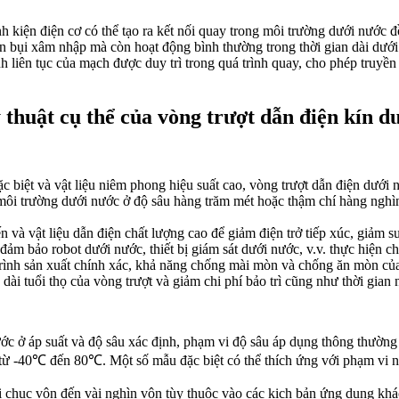
h kiện điện cơ có thể tạo ra kết nối quay trong môi trường dưới nước đ
n bụi xâm nhập mà còn hoạt động bình thường trong thời gian dài dưới 
nh liên tục của mạch được duy trì trong quá trình quay, cho phép truyền
ỹ thuật cụ thể của vòng trượt dẫn điện kín d
 biệt và vật liệu niêm phong hiệu suất cao, vòng trượt dẫn điện dưới 
 môi trường dưới nước ở độ sâu hàng trăm mét hoặc thậm chí hàng nghì
ến và vật liệu dẫn điện chất lượng cao để giảm điện trở tiếp xúc, giảm 
ảm bảo robot dưới nước, thiết bị giám sát dưới nước, v.v. thực hiện chí
 trình sản xuất chính xác, khả năng chống mài mòn và chống ăn mòn của 
i tuổi thọ của vòng trượt và giảm chi phí bảo trì cũng như thời gian n
ước ở áp suất và độ sâu xác định, phạm vi độ sâu áp dụng thông thường
à từ -40℃ đến 80℃. Một số mẫu đặc biệt có thể thích ứng với phạm vi 
ài chục vôn đến vài nghìn vôn tùy thuộc vào các kịch bản ứng dụng kh