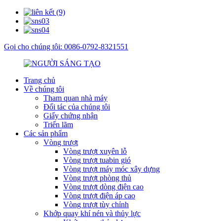
Gọi cho chúng tôi: 0086-0792-8321551
Trang chủ
Về chúng tôi
Tham quan nhà máy
Đối tác của chúng tôi
Giấy chứng nhận
Triển lãm
Các sản phẩm
Vòng trượt
Vòng trượt xuyên lỗ
Vòng trượt tuabin gió
Vòng trượt máy móc xây dựng
Vòng trượt phòng thủ
Vòng trượt dòng điện cao
Vòng trượt điện áp cao
Vòng trượt tùy chỉnh
Khớp quay khí nén và thủy lực