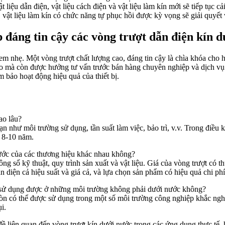
 liệu dẫn điện, vật liệu cách điện và vật liệu làm kín mới sẽ tiếp tục c
 vật liệu làm kín có chức năng tự phục hồi được kỳ vọng sẽ giải quyết
 đáng tin cậy các vòng trượt dẫn điện kín d
m nhẹ. Một vòng trượt chất lượng cao, đáng tin cậy là chìa khóa cho 
o mà còn được hưởng tư vấn trước bán hàng chuyên nghiệp và dịch vụ 
m bảo hoạt động hiệu quả của thiết bị.
ao lâu?
n như môi trường sử dụng, tần suất làm việc, bảo trì, v.v. Trong điều
ừ 8-10 năm.
nước của các thương hiệu khác nhau không?
ng số kỹ thuật, quy trình sản xuất và vật liệu. Giá của vòng trượt có t
diện cả hiệu suất và giá cả, và lựa chọn sản phẩm có hiệu quả chi phí
ể sử dụng được ở những môi trường không phải dưới nước không?
còn có thể được sử dụng trong một số môi trường công nghiệp khắc ngh
i.
đề liên quan đến vòng trượt kín dưới nước trong các ứng dụng thực tế, 