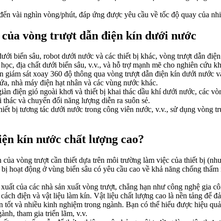
ến vài nghìn vòng/phút, đáp ứng được yêu cầu về tốc độ quay của nhiề
ị của vòng trượt dẫn điện kín dưới nước
ưới biển sâu, robot dưới nước và các thiết bị khác, vòng trượt dẫn điệ
 học, địa chất dưới biển sâu, v.v., và hỗ trợ mạnh mẽ cho nghiên cứu k
 giám sát xoay 360 độ thông qua vòng trượt dẫn điện kín dưới nước và t
hứa, nhà máy điện hạt nhân và các vùng nước khác.
iàn điện gió ngoài khơi và thiết bị khai thác dầu khí dưới nước, các v
i thác và chuyển đổi năng lượng diễn ra suôn sẻ.
hiết bị tương tác dưới nước trong công viên nước, v.v., sử dụng vòng tr
iện kín nước chất lượng cao?
ủa vòng trượt cần thiết dựa trên môi trường làm việc của thiết bị (như
hiết bị hoạt động ở vùng biển sâu có yêu cầu cao về khả năng chống thấm
n xuất của các nhà sản xuất vòng trượt, chẳng hạn như công nghệ gia cô
 cách điện và vật liệu làm kín. Vật liệu chất lượng cao là nền tảng để đ
n tốt và nhiều kinh nghiệm trong ngành. Bạn có thể hiểu được hiệu quả
nh, tham gia triển lãm, v.v.