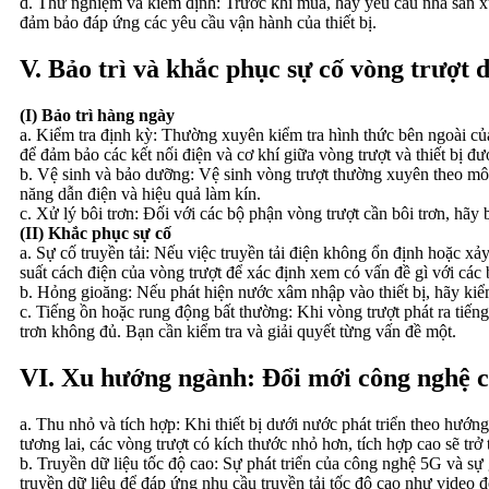
d. Thử nghiệm và kiểm định: Trước khi mua, hãy yêu cầu nhà sản x
đảm bảo đáp ứng các yêu cầu vận hành của thiết bị.
V. Bảo trì và khắc phục sự cố vòng trượt 
(I) Bảo trì hàng ngày
a. Kiểm tra định kỳ: Thường xuyên kiểm tra hình thức bên ngoài c
để đảm bảo các kết nối điện và cơ khí giữa vòng trượt và thiết bị đư
b. Vệ sinh và bảo dưỡng: Vệ sinh vòng trượt thường xuyên theo môi
năng dẫn điện và hiệu quả làm kín.
c. Xử lý bôi trơn: Đối với các bộ phận vòng trượt cần bôi trơn, hãy
(II) Khắc phục sự cố
a. Sự cố truyền tải: Nếu việc truyền tải điện không ổn định hoặc xảy
suất cách điện của vòng trượt để xác định xem có vấn đề gì với các
b. Hỏng gioăng: Nếu phát hiện nước xâm nhập vào thiết bị, hãy kiểm 
c. Tiếng ồn hoặc rung động bất thường: Khi vòng trượt phát ra tiến
trơn không đủ. Bạn cần kiểm tra và giải quyết từng vấn đề một.
VI. Xu hướng ngành: Đổi mới công nghệ c
a. Thu nhỏ và tích hợp: Khi thiết bị dưới nước phát triển theo hướn
tương lai, các vòng trượt có kích thước nhỏ hơn, tích hợp cao sẽ t
b. Truyền dữ liệu tốc độ cao: Sự phát triển của công nghệ 5G và sự 
truyền dữ liệu để đáp ứng nhu cầu truyền tải tốc độ cao như video độ