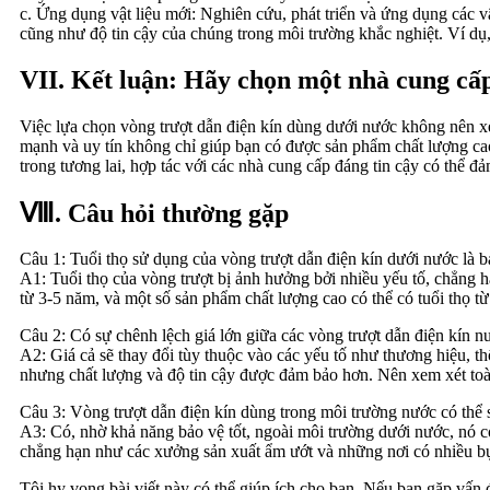
c. Ứng dụng vật liệu mới: Nghiên cứu, phát triển và ứng dụng các vật
cũng như độ tin cậy của chúng trong môi trường khắc nghiệt. Ví dụ,
VII. Kết luận: Hãy chọn một nhà cung cấp
Việc lựa chọn vòng trượt dẫn điện kín dùng dưới nước không nên xe
mạnh và uy tín không chỉ giúp bạn có được sản phẩm chất lượng ca
trong tương lai, hợp tác với các nhà cung cấp đáng tin cậy có thể đả
Ⅷ. Câu hỏi thường gặp
Câu 1: Tuổi thọ sử dụng của vòng trượt dẫn điện kín dưới nước là b
A1: Tuổi thọ của vòng trượt bị ảnh hưởng bởi nhiều yếu tố, chẳng hạ
từ 3-5 năm, và một số sản phẩm chất lượng cao có thể có tuổi thọ t
Câu 2: Có sự chênh lệch giá lớn giữa các vòng trượt dẫn điện kín 
A2: Giá cả sẽ thay đổi tùy thuộc vào các yếu tố như thương hiệu, thô
nhưng chất lượng và độ tin cậy được đảm bảo hơn. Nên xem xét toàn 
Câu 3: Vòng trượt dẫn điện kín dùng trong môi trường nước có th
A3: Có, nhờ khả năng bảo vệ tốt, ngoài môi trường dưới nước, nó 
chẳng hạn như các xưởng sản xuất ẩm ướt và những nơi có nhiều bụ
Tôi hy vọng bài viết này có thể giúp ích cho bạn. Nếu bạn gặp vấn 