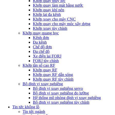
Khớp quay thủy lực
Khớp quay làm mát bằng nước
Khớp quay khí nén
Khớp lai đa kênh
Khớp xoay cho máy CNC
Khớp quay cho máy móc xây dựng
Khớp xoay tùy chỉnh
Khớp quay quang học
Kênh đơn
Đa kênh
Chế độ đơn
Đa chế độ
Xe điện lai FORJ
FORJ tùy chỉnh
Khớp tần số cao RF
Khớp quay RF
Khớp quay RF dẫn sóng
Khớp quay RF tùy chỉnh
Bộ định vị xoay nghiêng
Bộ định vị xoay nghiêng servo
Bộ định vị xoay nghiêng đo lường
Hệ thống mô phỏng định vị xoay nghiêng
Bộ định vị xoay nghiêng tùy chỉnh
Tin tức khổng lồ
Tin tức ngành