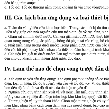
đến hàng trăm ampe.
d. Tốc độ: Tốc độ thường nằm trong khoảng từ vài chục vòng/phút đ
III. Các kịch bản ứng dụng và loại thiết b
a. Thăm dò và nghiên cứu khoa học biển: Trong các thiết bị dò tìm d
Điều này giúp các nhà nghiên cứu thu thập dữ liệu về địa hình, sinh
b. Giám sát an ninh dưới nước: Camera giám sát dưới nước thực hiện
quan trọng trong công tác phòng chống tội phạm tại các cảng, hồ c
c. Phát triển năng lượng dưới nước: Trong phần dưới nước của các g
đến các bộ phận quay khác nhau của thiết bị, đảm bảo quá trình kha
d. Các tiện ích giải trí dưới nước: Tàu ngầm tham quan dưới nước, t
đến cho du khách trải nghiệm dưới nước độc đáo.
IV. Làm thế nào để chọn vòng trượt dẫn đ
a. Xác định rõ yêu cầu ứng dụng: Xác định phạm vi thông số cơ bản c
điện, loại tín hiệu, tốc độ truyền), yêu cầu về tốc độ, v.v. Ví dụ, t
hơn đến độ ổn định và độ rõ nét của tín hiệu truyền dẫn.
b. Nghiên cứu quy trình sản xuất và vật liệu: Tìm hiểu quy trình sả
lượng của các vật liệu dẫn điện (như hợp kim kim loại quý), vật liệu
c. Thương hiệu và uy tín tham khảo: Chọn một thương hiệu có uy tí
hiệu khác nhau bằng cách xem đánh giá của người dùng, báo cáo ngà