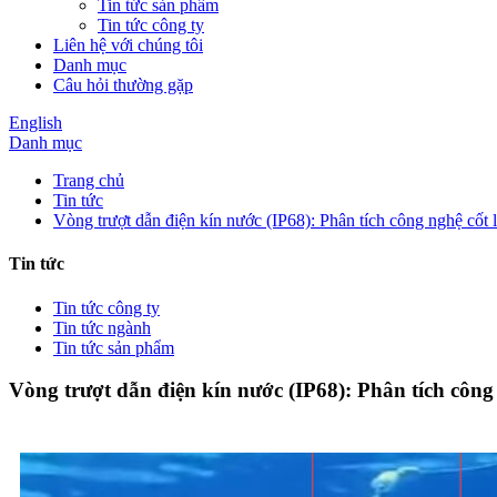
Tin tức sản phẩm
Tin tức công ty
Liên hệ với chúng tôi
Danh mục
Câu hỏi thường gặp
English
Danh mục
Trang chủ
Tin tức
Vòng trượt dẫn điện kín nước (IP68): Phân tích công nghệ cốt
Tin tức
Tin tức công ty
Tin tức ngành
Tin tức sản phẩm
Vòng trượt dẫn điện kín nước (IP68): Phân tích côn