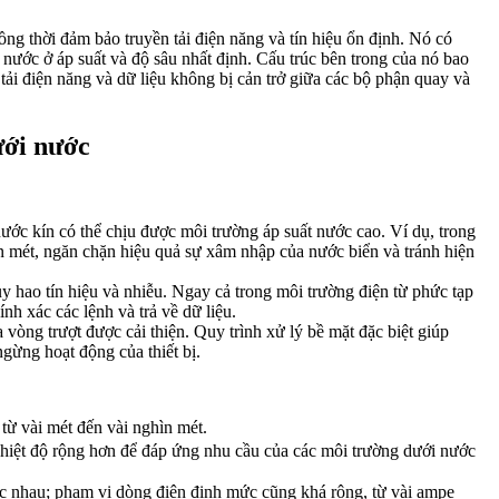
ồng thời đảm bảo truyền tải điện năng và tín hiệu ổn định. Nó có
nước ở áp suất và độ sâu nhất định. Cấu trúc bên trong của nó bao
 tải điện năng và dữ liệu không bị cản trở giữa các bộ phận quay và
ưới nước
nước kín có thể chịu được môi trường áp suất nước cao. Ví dụ, trong
n mét, ngăn chặn hiệu quả sự xâm nhập của nước biển và tránh hiện
suy hao tín hiệu và nhiễu. Ngay cả trong môi trường điện từ phức tạp
nh xác các lệnh và trả về dữ liệu.
vòng trượt được cải thiện. Quy trình xử lý bề mặt đặc biệt giúp
gừng hoạt động của thiết bị.
 từ vài mét đến vài nghìn mét.
nhiệt độ rộng hơn để đáp ứng nhu cầu của các môi trường dưới nước
ác nhau; phạm vi dòng điện định mức cũng khá rộng, từ vài ampe