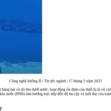
Công nghệ khổng lồ | Tin tức ngành | 17 tháng 5 năm 2025
t hàng hải và dò tìm dưới nước, hoạt động ổn định của thiết bị là vô cù
n kín nước (IP68) ảnh hưởng trực tiếp đến độ tin cậy và tuổi thọ của toà
?