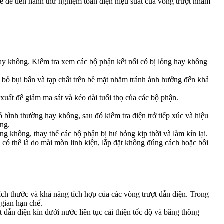
 để tiến hành thử nghiệm toàn diện hiệu suất của vòng trượt nhằm
ay không. Kiểm tra xem các bộ phận kết nối có bị lỏng hay không
 bỏ bụi bẩn và tạp chất trên bề mặt nhằm tránh ảnh hưởng đến khả
 xuất để giảm ma sát và kéo dài tuổi thọ của các bộ phận.
có bình thường hay không, sau đó kiểm tra điện trở tiếp xúc và hiệu
ông.
g không, thay thế các bộ phận bị hư hỏng kịp thời và làm kín lại.
 có thể là do mài mòn linh kiện, lắp đặt không đúng cách hoặc bôi
kích thước và khả năng tích hợp của các vòng trượt dẫn điện. Trong
 gian hạn chế.
 dẫn điện kín dưới nước liên tục cải thiện tốc độ và băng thông