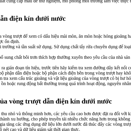
uất cung cấp mẫu để thử nghiệm, mô phỏng môi trường làm việc thực tế
dẫn điện kín dưới nước
ủa vòng trượt để xem có dấu hiệu mài mòn, ăn mòn hoặc hỏng gioăng h
ợc ổn định.
 trường và tần suất sử dụng. Sử dụng chất tẩy rửa chuyên dụng để loại
 bổ sung chất bôi trơn thích hợp thường xuyên theo yêu cầu của nhà sản
 ra gián đoạn tín hiệu, trước tiên hãy kiểm tra xem đường dây kết nối 
 bộ phận dẫn điện hoặc bộ phận cách điện bên trong vòng trượt hay kh
tra xem cấu trúc gioăng và vật liệu gioăng của vòng trượt có bị hư hỏn
g ồn hoặc rung động bất thường trong quá trình hoạt động, nguyên nhân
ủa vòng trượt dẫn điện kín dưới nước
g thu nhỏ và thông minh hơn, các yêu cầu cao hơn được đặt ra đối với 
rở thành xu hướng, cho phép truyền tải nhiều chức năng hơn trong không
gia tăng các ứng dụng dữ liệu lớn dưới nước đã thúc đẩy các vòng trượt
 nét cao và dữ liệu giám sát thời gian thực.