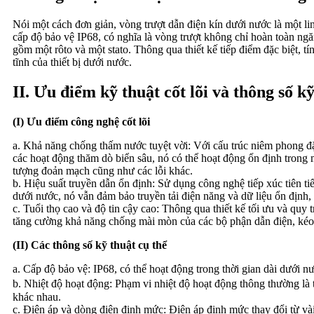
Nói một cách đơn giản, vòng trượt dẫn điện kín dưới nước là một lin
cấp độ bảo vệ IP68, có nghĩa là vòng trượt không chỉ hoàn toàn ngă
gồm một rôto và một stato. Thông qua thiết kế tiếp điểm đặc biệt, tí
tĩnh của thiết bị dưới nước.
II. Ưu điểm kỹ thuật cốt lõi và thông số k
(I) Ưu điểm công nghệ cốt lõi
a. Khả năng chống thấm nước tuyệt vời: Với cấu trúc niêm phong đặc
các hoạt động thăm dò biển sâu, nó có thể hoạt động ổn định trong
tượng đoản mạch cũng như các lỗi khác.
b. Hiệu suất truyền dẫn ổn định: Sử dụng công nghệ tiếp xúc tiên ti
dưới nước, nó vẫn đảm bảo truyền tải điện năng và dữ liệu ổn định, đ
c. Tuổi thọ cao và độ tin cậy cao: Thông qua thiết kế tối ưu và quy
tăng cường khả năng chống mài mòn của các bộ phận dẫn điện, kéo dà
(II) Các thông số kỹ thuật cụ thể
a. Cấp độ bảo vệ: IP68, có thể hoạt động trong thời gian dài dưới n
b. Nhiệt độ hoạt động: Phạm vi nhiệt độ hoạt động thông thường l
khác nhau.
c. Điện áp và dòng điện định mức: Điện áp định mức thay đổi từ v