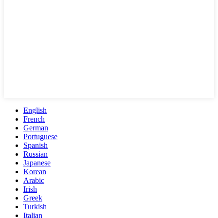
English
French
German
Portuguese
Spanish
Russian
Japanese
Korean
Arabic
Irish
Greek
Turkish
Italian