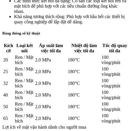
Các hình thức kết nối đa dạng: Có sẵn các loại kết nối ren và
mặt bích để phù hợp với các tiêu chuẩn đường ống khác
nhau.
Khả năng tương thích rộng: Phù hợp với hầu hết các thiết bị
quay công nghiệp để lắp đặt dễ dàng.
Bảng thông số kỹ thuật
Kích
Loại kết
Áp suất làm
Nhiệt độ làm
Tốc độ quay
cỡ
nối
việc tối đa
việc tối đa
tối đa
Ren / Mặt
100
20
2,0 MPa
180°C
bích
vòng/phút
Ren / Mặt
100
25
2,0 MPa
180°C
bích
vòng/phút
Ren / Mặt
100
32
2,0 MPa
180°C
bích
vòng/phút
Ren / Mặt
100
40
2,0 MPa
180°C
bích
vòng/phút
Ren / Mặt
100
50
2,0 MPa
180°C
bích
vòng/phút
Ren / Mặt
100
65
2,0 MPa
180°C
bích
vòng/phút
Lợi ích về mặt vận hành dành cho người mua