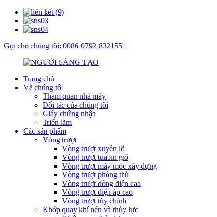
Gọi cho chúng tôi: 0086-0792-8321551
Trang chủ
Về chúng tôi
Tham quan nhà máy
Đối tác của chúng tôi
Giấy chứng nhận
Triển lãm
Các sản phẩm
Vòng trượt
Vòng trượt xuyên lỗ
Vòng trượt tuabin gió
Vòng trượt máy móc xây dựng
Vòng trượt phòng thủ
Vòng trượt dòng điện cao
Vòng trượt điện áp cao
Vòng trượt tùy chỉnh
Khớp quay khí nén và thủy lực