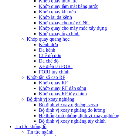
Khớp quay thủy lực
Khớp quay làm mát bằng nước
Khớp quay khí nén
Khớp lai đa kênh
Khớp xoay cho máy CNC
Khớp quay cho máy móc xây dựng
Khớp xoay tùy chỉnh
Khớp quay quang học
Kênh đơn
Đa kênh
Chế độ đơn
Đa chế độ
Xe điện lai FORJ
FORJ tùy chỉnh
Khớp tần số cao RF
Khớp quay RF
Khớp quay RF dẫn sóng
Khớp quay RF tùy chỉnh
Bộ định vị xoay nghiêng
Bộ định vị xoay nghiêng servo
Bộ định vị xoay nghiêng đo lường
Hệ thống mô phỏng định vị xoay nghiêng
Bộ định vị xoay nghiêng tùy chỉnh
Tin tức khổng lồ
Tin tức ngành