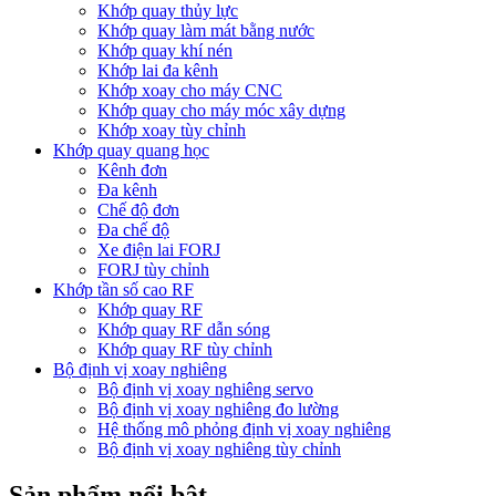
Khớp quay thủy lực
Khớp quay làm mát bằng nước
Khớp quay khí nén
Khớp lai đa kênh
Khớp xoay cho máy CNC
Khớp quay cho máy móc xây dựng
Khớp xoay tùy chỉnh
Khớp quay quang học
Kênh đơn
Đa kênh
Chế độ đơn
Đa chế độ
Xe điện lai FORJ
FORJ tùy chỉnh
Khớp tần số cao RF
Khớp quay RF
Khớp quay RF dẫn sóng
Khớp quay RF tùy chỉnh
Bộ định vị xoay nghiêng
Bộ định vị xoay nghiêng servo
Bộ định vị xoay nghiêng đo lường
Hệ thống mô phỏng định vị xoay nghiêng
Bộ định vị xoay nghiêng tùy chỉnh
Sản phẩm nổi bật