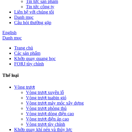
Tin tức sản phẩm
Tin tức công ty
Liên hệ với chúng tôi
Danh mục
Câu hỏi thường gặp
English
Danh mục
Trang chủ
Các sản phẩm
Khớp quay quang học
FORJ tùy chỉnh
Thể loại
Vòng trượt
Vòng trượt xuyên lỗ
Vòng trượt tuabin gió
Vòng trượt máy móc xây dựng
Vòng trượt phòng thủ
Vòng trượt dòng điện cao
Vòng trượt điện áp cao
Vòng trượt tùy chỉnh
Khớp quay khí nén và thủy lực