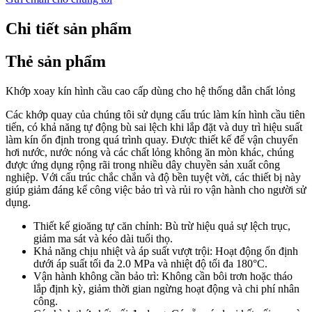
Chi tiết sản phẩm
Thẻ sản phẩm
Khớp xoay kín hình cầu cao cấp dùng cho hệ thống dẫn chất lỏng
Các khớp quay của chúng tôi sử dụng cấu trúc làm kín hình cầu tiên
tiến, có khả năng tự động bù sai lệch khi lắp đặt và duy trì hiệu suất
làm kín ổn định trong quá trình quay. Được thiết kế để vận chuyển
hơi nước, nước nóng và các chất lỏng không ăn mòn khác, chúng
được ứng dụng rộng rãi trong nhiều dây chuyền sản xuất công
nghiệp. Với cấu trúc chắc chắn và độ bền tuyệt vời, các thiết bị này
giúp giảm đáng kể công việc bảo trì và rủi ro vận hành cho người sử
dụng.
Thiết kế gioăng tự căn chỉnh: Bù trừ hiệu quả sự lệch trục,
giảm ma sát và kéo dài tuổi thọ.
Khả năng chịu nhiệt và áp suất vượt trội: Hoạt động ổn định
dưới áp suất tối đa 2.0 MPa và nhiệt độ tối đa 180°C.
Vận hành không cần bảo trì: Không cần bôi trơn hoặc tháo
lắp định kỳ, giảm thời gian ngừng hoạt động và chi phí nhân
công.