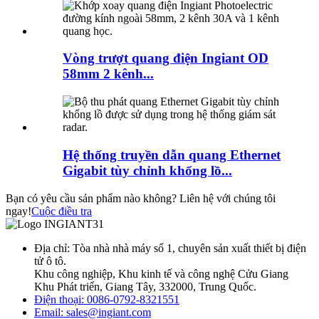
Vòng trượt quang điện Ingiant OD
58mm 2 kênh...
Hệ thống truyền dẫn quang Ethernet
Gigabit tùy chỉnh khổng lồ...
Bạn có yêu cầu sản phẩm nào không? Liên hệ với chúng tôi
ngay!
Cuộc điều tra
Địa chỉ: Tòa nhà nhà máy số 1, chuyên sản xuất thiết bị điện
tử ô tô.
Khu công nghiệp, Khu kinh tế và công nghệ Cửu Giang
Khu Phát triển, Giang Tây, 332000, Trung Quốc.
Điện thoại: 0086-0792-8321551
Email:
sales@ingiant.com