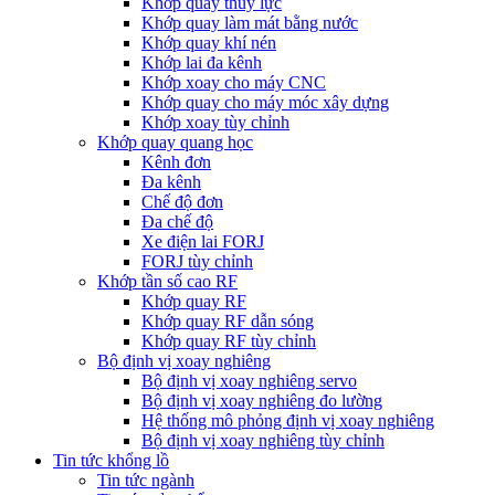
Khớp quay thủy lực
Khớp quay làm mát bằng nước
Khớp quay khí nén
Khớp lai đa kênh
Khớp xoay cho máy CNC
Khớp quay cho máy móc xây dựng
Khớp xoay tùy chỉnh
Khớp quay quang học
Kênh đơn
Đa kênh
Chế độ đơn
Đa chế độ
Xe điện lai FORJ
FORJ tùy chỉnh
Khớp tần số cao RF
Khớp quay RF
Khớp quay RF dẫn sóng
Khớp quay RF tùy chỉnh
Bộ định vị xoay nghiêng
Bộ định vị xoay nghiêng servo
Bộ định vị xoay nghiêng đo lường
Hệ thống mô phỏng định vị xoay nghiêng
Bộ định vị xoay nghiêng tùy chỉnh
Tin tức khổng lồ
Tin tức ngành