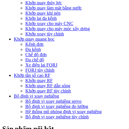
Khớp quay thủy lực
Khớp quay làm mát bằng nước
Khớp quay khí nén
Khớp lai đa kênh
Khớp xoay cho máy CNC
Khớp quay cho máy móc xây dựng
Khớp xoay tùy chỉnh
Khớp quay quang học
Kênh đơn
Đa kênh
Chế độ đơn
Đa chế độ
Xe điện lai FORJ
FORJ tùy chỉnh
Khớp tần số cao RF
Khớp quay RF
Khớp quay RF dẫn sóng
Khớp quay RF tùy chỉnh
Bộ định vị xoay nghiêng
Bộ định vị xoay nghiêng servo
Bộ định vị xoay nghiêng đo lường
Hệ thống mô phỏng định vị xoay nghiêng
Bộ định vị xoay nghiêng tùy chỉnh
Sản phẩm nổi bật