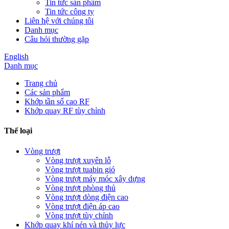
Tin tức sản phẩm
Tin tức công ty
Liên hệ với chúng tôi
Danh mục
Câu hỏi thường gặp
English
Danh mục
Trang chủ
Các sản phẩm
Khớp tần số cao RF
Khớp quay RF tùy chỉnh
Thể loại
Vòng trượt
Vòng trượt xuyên lỗ
Vòng trượt tuabin gió
Vòng trượt máy móc xây dựng
Vòng trượt phòng thủ
Vòng trượt dòng điện cao
Vòng trượt điện áp cao
Vòng trượt tùy chỉnh
Khớp quay khí nén và thủy lực