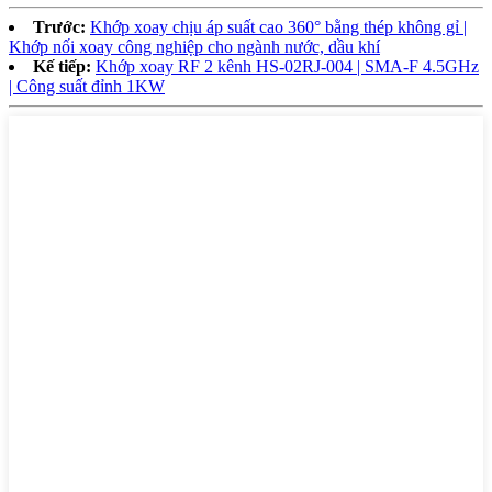
Trước:
Khớp xoay chịu áp suất cao 360° bằng thép không gỉ |
Khớp nối xoay công nghiệp cho ngành nước, dầu khí
Kế tiếp:
Khớp xoay RF 2 kênh HS-02RJ-004 | SMA-F 4.5GHz
| Công suất đỉnh 1KW