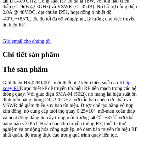
tần DC-3.0 GHz. Công suất RF tối đa là 18W, với tổn hao chèn
thấp (<1.9dB @ 3GHz) và VSWR (<1.35dB). Nó hỗ trợ dòng điện
2.0A @ 48VDC, đạt chuẩn IP51, hoạt động ở nhiệt độ
-40℃~+85℃, tốc độ tối đa 60 vòng/phút, lý tưởng cho việc truyền
tín hiệu RF.
Gửi email cho chúng tôi
Chi tiết sản phẩm
Thẻ sản phẩm
Giới thiệu HS-02RJ-001, một thiết bị 2 kênh hiệu suất cao.
Khớp
xoay RF
Được thiết kế để truyền tín hiệu RF liền mạch trong các hệ
thống quay. Với giao diện SMA-M (50Ω), nó mang lại hiệu suất ổn
định trên băng thông DC-3.0 GHz, với tổn hao chèn cực thấp và
VSWR để giảm thiểu suy hao tín hiệu. Được chế tạo bằng vỏ hợp
kim đồng, nó cung cấp tuổi thọ quay 0,25×10⁶, mô-men xoắn thấp
và hoạt động đáng tin cậy trong môi trường -40℃~+85℃ với khả
năng bảo vệ IP51. Hoàn hảo cho truyền thông RF, thiết bị thử
nghiệm và tự động hóa công nghiệp, nó đảm bảo truyền tín hiệu RF
nhất quán, độ trung thực cao trong quá trình quay liên tục.