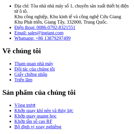
Địa chỉ: Tòa nhà nhà máy số 1, chuyên sản xuất thiết bị điện
tử ô tô.
Khu công nghiệp, Khu kinh tế và công nghệ Cửu Giang
Khu Phát triển, Giang Tây, 332000, Trung Quốc.
Điện thoại: 0086-0792-8321551
Email:
sales@ingiant.com
Whatsapp: +86 13879297499
Về chúng tôi
Tham quan nhà máy
Đối tác của chúng tôi
Giấy chứng nhận
Triển lãm
Sản phẩm của chúng tôi
Vòng trượt
Khớp quay khí nén và thủy lực
Khớp quay quang học
Khớp tần số cao RF
Bộ định vị xoay nghiêng