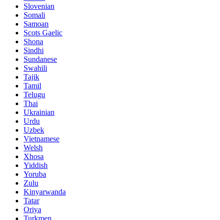
Slovenian
Somali
Samoan
Scots Gaelic
Shona
Sindhi
Sundanese
Swahili
Tajik
Tamil
Telugu
Thai
Ukrainian
Urdu
Uzbek
Vietnamese
Welsh
Xhosa
Yiddish
Yoruba
Zulu
Kinyarwanda
Tatar
Oriya
Turkmen