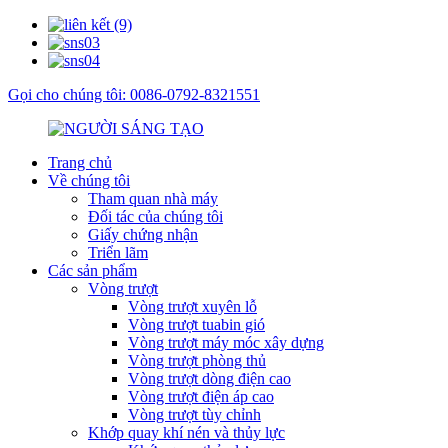
Gọi cho chúng tôi: 0086-0792-8321551
Trang chủ
Về chúng tôi
Tham quan nhà máy
Đối tác của chúng tôi
Giấy chứng nhận
Triển lãm
Các sản phẩm
Vòng trượt
Vòng trượt xuyên lỗ
Vòng trượt tuabin gió
Vòng trượt máy móc xây dựng
Vòng trượt phòng thủ
Vòng trượt dòng điện cao
Vòng trượt điện áp cao
Vòng trượt tùy chỉnh
Khớp quay khí nén và thủy lực